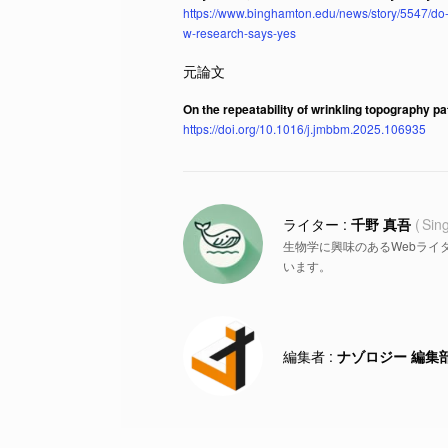
https://www.binghamton.edu/news/story/5547/do-
w-research-says-yes
On the repeatability of wrinkling topography p
https://doi.org/10.1016/j.jmbbm.2025.106935
千野 真吾
Sin
生物学に興味のあるWebライ
います。
ナゾロジー 編集