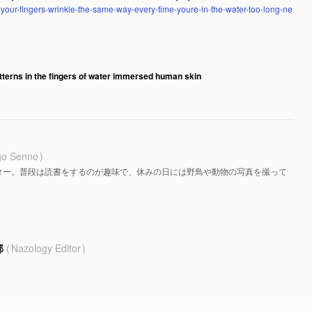
your-fingers-wrinkle-the-same-way-every-time-youre-in-the-water-too-long-ne
atterns in the fingers of water immersed human skin
go Senno
ター。普段は読書をするのが趣味で、休みの日には野鳥や動物の写真を撮って
部
Nazology Editor