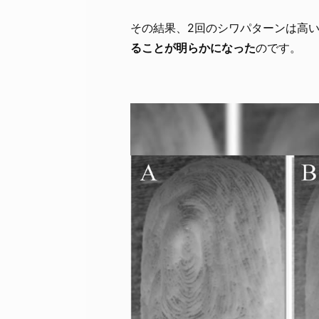
その結果、2回のシワパターンは高
ることが明らかになった
のです。