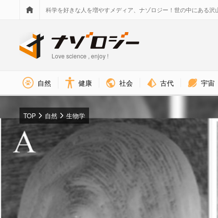
科学を好きな人を増やすメディア、ナゾロジー！世の中にある沢
Love science , enjoy !
社会
古代
宇宙
自然
健康
TOP
自然
生物学