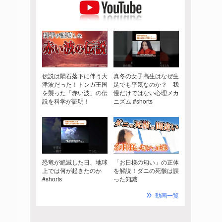
伝説は隕石落下に伴う大
真冬の女子高生はなぜ生
津波だった！トンガ王国
足でも平気なのか？ 我
を襲った「赤い波」の伝
慢だけではない心理メカ
説を科学が証明！
ニズム #shorts
恐竜が絶滅した日、地球
「お日様の匂い」の正体
上では何が起きたのか
を解説！ダニの死骸は誤
#shorts
った知識
動画一覧