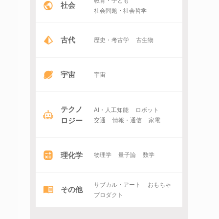
社会
社会問題・社会哲学
古代
歴史・考古学
古生物
宇宙
宇宙
テクノ
AI・人工知能
ロボット
ロジー
交通
情報・通信
家電
理化学
物理学
量子論
数学
サブカル・アート
おもちゃ
その他
プロダクト