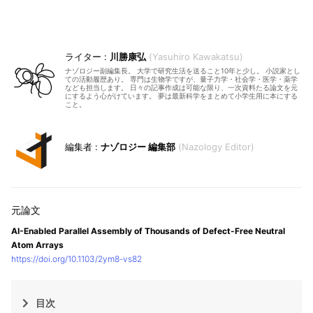
川勝康弘
Yasuhiro Kawakatsu
ナゾロジー副編集長。 大学で研究生活を送ること10年と少し。 小説家とし
ての活動履歴あり。 専門は生物学ですが、量子力学・社会学・医学・薬学
なども担当します。 日々の記事作成は可能な限り、一次資料たる論文を元
にするよう心がけています。 夢は最新科学をまとめて小学生用に本にする
こと。
ナゾロジー 編集部
Nazology Editor
AI-Enabled Parallel Assembly of Thousands of Defect-Free Neutral
Atom Arrays
https://doi.org/10.1103/2ym8-vs82
目次