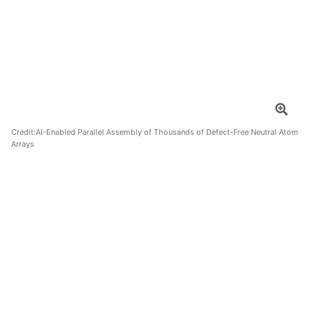
Credit:
AI-Enabled Parallel Assembly of Thousands of Defect-Free Neutral Atom
Arrays