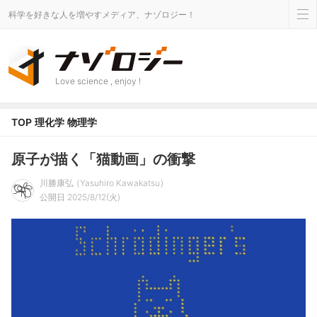
科学を好きな人を増やすメディア、ナゾロジー！
Love science , enjoy !
TOP
理化学
物理学
原子が描く「猫動画」の衝撃
川勝康弘
Yasuhiro Kawakatsu
公開日 2025/8/12(火)