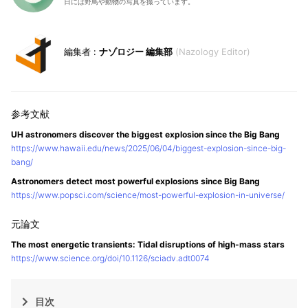
日には野鳥や動物の写真を撮っています。
ナゾロジー 編集部
Nazology Editor
UH astronomers discover the biggest explosion since the Big Bang
https://www.hawaii.edu/news/2025/06/04/biggest-explosion-since-big-
bang/
Astronomers detect most powerful explosions since Big Bang
https://www.popsci.com/science/most-powerful-explosion-in-universe/
The most energetic transients: Tidal disruptions of high-mass stars
https://www.science.org/doi/10.1126/sciadv.adt0074
目次