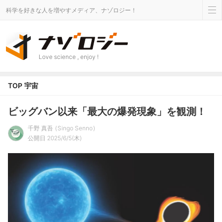
科学を好きな人を増やすメディア、ナゾロジー！
Love science , enjoy !
TOP
宇宙
ビッグバン以来「最大の爆発現象」を観測！
千野 真吾
Singo Senno
公開日 2025/6/5(木)