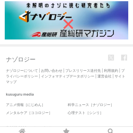
ナゾロジー
ナゾロジーについて
|
お問い合わせ
|
プレスリリース送付先
|
利用規約
|
プ
ライバシーポリシー
|
インフォマティブデータポリシー
|
運営会社
|
サイト
マップ
kusuguru
media
アニメ情報［にじめん］
科学ニュース［ナゾロジー］
メンタルケア［ココロジー］
心理テスト［シンリ］
© 2017-2026 nazology. all rights reserved.