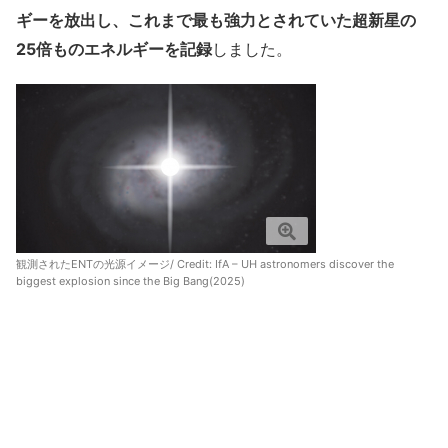
ギーを放出し、これまで最も強力とされていた超新星の
25倍ものエネルギーを記録
しました。
観測されたENTの光源イメージ/ Credit:
IfA – UH astronomers discover the
biggest explosion since the Big Bang(2025)