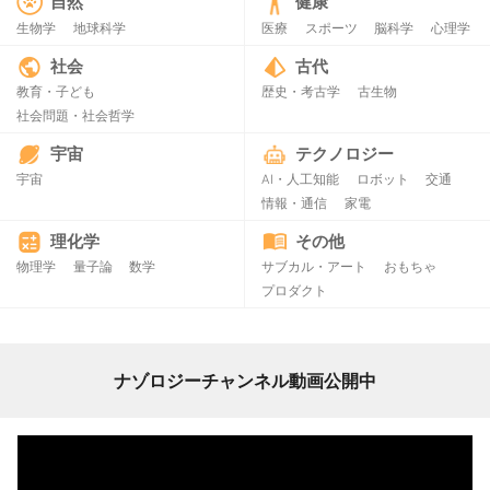
自然
健康
生物学
地球科学
医療
スポーツ
脳科学
心理学
社会
古代
教育・子ども
歴史・考古学
古生物
社会問題・社会哲学
宇宙
テクノロジー
宇宙
AI・人工知能
ロボット
交通
情報・通信
家電
理化学
その他
物理学
量子論
数学
サブカル・アート
おもちゃ
プロダクト
ナゾロジーチャンネル動画公開中