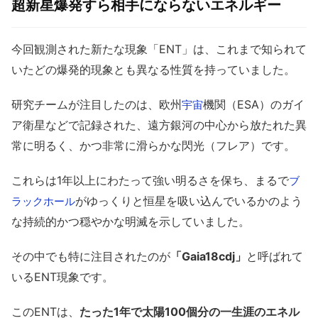
超新星爆発すら相手にならないエネルギー
今回観測された新たな現象「ENT」は、これまで知られて
いたどの爆発的現象とも異なる性質を持っていました。
研究チームが注目したのは、欧州
機関（ESA）のガイ
宇宙
ア衛星などで記録された、遠方銀河の中心から放たれた異
常に明るく、かつ非常に滑らかな閃光（フレア）です。
これらは1年以上にわたって強い明るさを保ち、まるで
ブ
がゆっくりと恒星を吸い込んでいるかのよう
ラックホール
な持続的かつ穏やかな明滅を示していました。
その中でも特に注目されたのが
「Gaia18cdj」
と呼ばれて
いるENT現象です。
このENTは、
たった1年で太陽100個分の一生涯のエネル