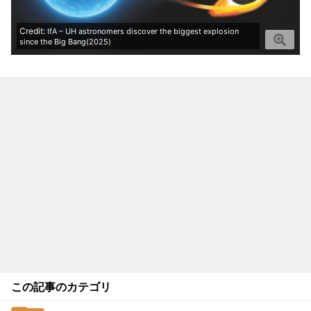
Credit:
IfA – UH astronomers discover the biggest explosion
since the Big Bang(2025)
この記事のカテゴリ