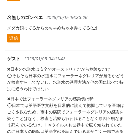
名無しのゴンベエ
2025/10/15 16:33:26
メダカ飼ってるからめちゃめちゃ水弄ってる(;_;)
返信
ゲスト
2026/01/05 04:11:43
❌日本の水道水は安全でオーストリアだから危険なだけ
⭕️そもそも日本の水道水にフォーラーネグレリアが居るかどう
か検査すらしてないし、水道水の処理方法が他の国に比べて特
別に違うわけではない
❌日本ではフォーラーネグレリアの感染例は稀
⭕️日本では英語医学文献を日常的に読んで把握している医師は
ごく少数なため、市中の病院でフォーラーネグレリアの感染を
疑うことはなく、検査も治療も行われることなく原因不明なま
ま死んでいるだけ。HIVウイルスも世界中で広く知られていた
のに日本人の医師は英語文献を読んでいる者がごく一部である