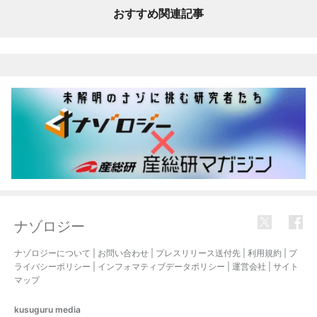
おすすめ関連記事
ナゾロジー
ナゾロジーについて
|
お問い合わせ
|
プレスリリース送付先
|
利用規約
|
プ
ライバシーポリシー
|
インフォマティブデータポリシー
|
運営会社
|
サイト
マップ
kusuguru
media