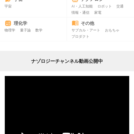
宇宙
AI・人工知能
ロボット
交通
情報・通信
家電
理化学
その他
物理学
量子論
数学
サブカル・アート
おもちゃ
プロダクト
ナゾロジーチャンネル動画公開中