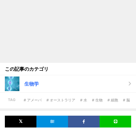
この記事のカテゴリ
生物学
TAG
# アメーバ
# オーストラリア
# 水
# 生物
# 細胞
# 脳