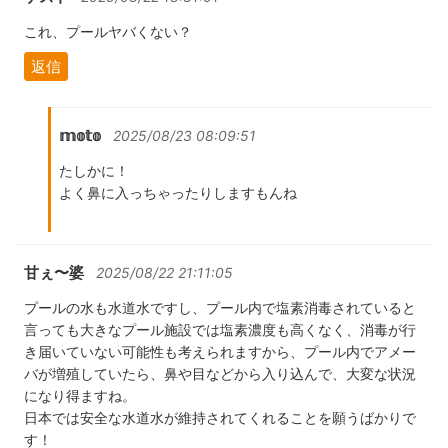
これ、プールヤバくない？
返信
𝕞𝕠𝕥𝕠
2025/08/23 08:09:51
たしかに！
よく鼻に入っちゃったりしますもんね
甘ぇ〜婆
2025/08/22 21:11:05
プールの水も水道水ですし、プール内で塩素消毒されていると
言っても大きなプール施設では塩素濃度も高くなく、消毒が行
き届いていない可能性も考えられますから、プール内でアメー
バが増殖していたら、鼻や目などから入り込んで、大変な状況
になり得ますね。
日本では安全な水道水が維持されてくれることを願うばかりで
す！