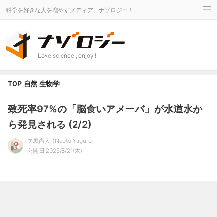
科学を好きな人を増やすメディア、ナゾロジー！
Love science , enjoy !
TOP
自然
生物学
致死率97%の「脳食いアメーバ」が水道水か
ら発見される (2/2)
矢黒尚人
Naoto Yaguro
公開日 2025/8/21(木)