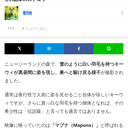
動物
TAG
# リューシズム
ニュージーランドの森で、
雪のように白い羽毛を持つキー
ウィが真昼間に姿を現し、巣へと駆け戻る様子
が撮影され
ました。
通常は夜行性で人前に姿を見せること自体が珍しいキーウ
ィですが、さらに真っ白な羽毛を持つ個体となれば、その
希少性は「伝説級」と言っても過言ではありません。
映像に映っていたのは
「マプナ（Mapuna）」
と呼ばれる