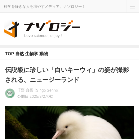
科学を好きな人を増やすメディア、ナゾロジー！
Love science , enjoy !
TOP
自然
生物学
動物
伝説級に珍しい「白いキーウィ」の姿が撮影
される、ニュージーランド
千野 真吾
Singo Senno
公開日 2025/8/27(水)