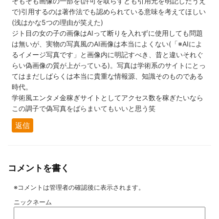
そもそも画像の一部を(許可を取らずとも引用元を明記したうえ
で)引用するのは著作法でも認められている意味を考えてほしい
(浅はかな5つの理由が笑えた)
ジト目の女の子の画像はAIって断りを入れずに使用しても問題
は無いが、実物の写真風のAI画像は本当によくない(「※AIによ
るイメージ写真です」と画像内に明記すべき、昔と違いそれぐ
らい偽画像の質が上がっている)。写真は学術系のサイトにとっ
てはまだしばらくは本当に貴重な情報源、知識そのものである
時代。
学術風エンタメ金稼ぎサイトとしてアクセス数を稼ぎたいなら
この調子で偽写真をばらまいてもいいと思う笑
返信
コメントを書く
※コメントは管理者の確認後に表示されます。
ニックネーム