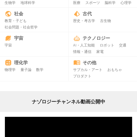
生物学
地球科学
医療
スポーツ
脳科学
心理学
社会
古代
教育・子ども
歴史・考古学
古生物
社会問題・社会哲学
宇宙
テクノロジー
宇宙
AI・人工知能
ロボット
交通
情報・通信
家電
理化学
その他
物理学
量子論
数学
サブカル・アート
おもちゃ
プロダクト
ナゾロジーチャンネル動画公開中