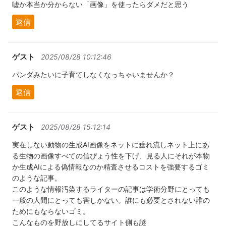
嘘か本当か分からない「画像」を使ったらダメだと思う
返信
ゲスト
2025/08/28 10:12:46
パンダみたいに子育てしなくなっちゃいませんか？
返信
ゲスト
2025/08/28 15:12:14
実在しない動物の生成AI画像をネットに垂れ流しネット上にあ
る生物の画像すべての信ぴょう性を下げ、見る人にそれが本物
か生成AIによる偽情報なのか精査させるコストを強要するゴミ
のような記事。
このような情報汚染するライターの記事は学術分野にとっても
一般の人間にとっても害しかない。誰にも必要とされない誰の
ためにもならないゴミ。
こんなものを野放しにしてるサイト側も謎