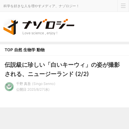
科学を好きな人を増やすメディア、ナゾロジー！
Love science , enjoy !
TOP
自然
生物学
動物
伝説級に珍しい「白いキーウィ」の姿が撮影
される、ニュージーランド (2/2)
千野 真吾
Singo Senno
公開日 2025/8/27(水)