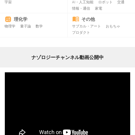
宇宙
AI・人工知能
ロボット
交通
情報・通信
家電
理化学
その他
物理学
量子論
数学
サブカル・アート
おもちゃ
プロダクト
ナゾロジーチャンネル動画公開中