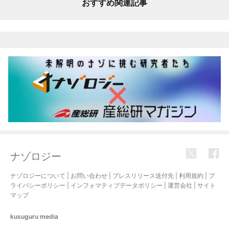
おすすめ関連記事
ナゾロジー
ナゾロジーについて
|
お問い合わせ
|
プレスリリース送付先
|
利用規約
|
プ
ライバシーポリシー
|
インフォマティブデータポリシー
|
運営会社
|
サイト
マップ
kusuguru
media