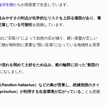
海洋生物
たちが高密度で生息しています。
住みやすさの利点が化学的なリスクを上回る場面があり、毒
定着している可能性
を指摘しています。
世紀に“石取り”によって自然の石が減り、硬い基盤が乏しい
物が相対的に貴重な“固い足場”になっている地域性も背景
や流れを弱めて土砂をため込み、船の輪郭に沿った“船型の
になしました。
（
Pandion haliaetus
）などの鳥が営巣し、絶滅危惧のタイ
yrinchus
）が利用する生息環境が広がっている
ことも把握