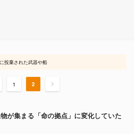
に投棄された武器や船
1
2
>
生物が集まる「命の拠点」に変化していた