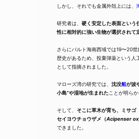
しかし、それでも金属外殻上には、
研究者は、
硬く安定した表面という
性に相対的に強い生物が選択されて
さらにバルト海南西域では19〜20
歴史があるため、投棄弾薬という人工
として指摘されました。
マローズ湾の研究では、
沈没
船
が波
小島”や湿地が生まれた
ことが明らか
そして、
そこに草木が育ち、ミサゴ
セイヨウチョウザメ（
Acipenser ox
できました。