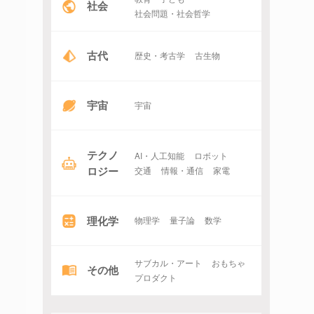
社会
社会問題・社会哲学
古代
歴史・考古学
古生物
宇宙
宇宙
テクノ
AI・人工知能
ロボット
ロジー
交通
情報・通信
家電
理化学
物理学
量子論
数学
サブカル・アート
おもちゃ
その他
プロダクト