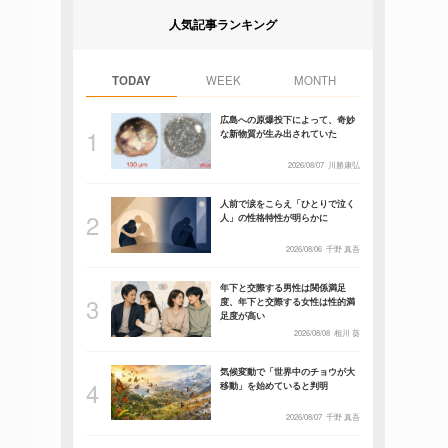
人気記事ランキング
TODAY
WEEK
MONTH
広島への原爆投下によって、奇妙
な新物質が生み出されていた
2026/08/07
川勝康弘
人前で涙をこらえ「ひとりで泣く
人」の性格特性が明らかに
2026/08/06
千野 真吾
年下と交際する男性は関係満足
度、年下と交際する女性は性的満
足度が高い
2026/08/08
相川 葵
気候変動で「世界中のチョウが大
移動」を始めていると判明
2026/08/07
千野 真吾