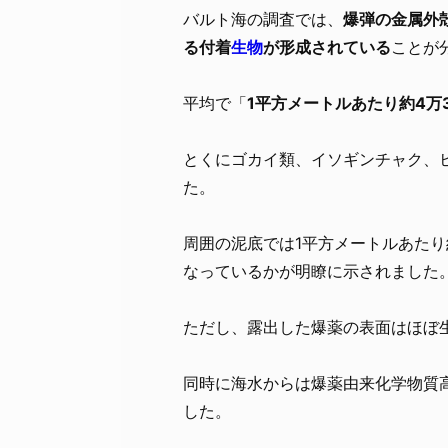
バルト海の調査では、
爆弾の金属外
る付着
生物
が形成されている
ことが
平均で「
1平方メートルあたり約4万3
とくにゴカイ類、イソギンチャク、
た。
周囲の泥底では1平方メートルあたり
なっているかが明瞭に示されました
ただし、露出した爆薬の表面はほぼ
同時に海水からは爆薬由来化学物質
した。