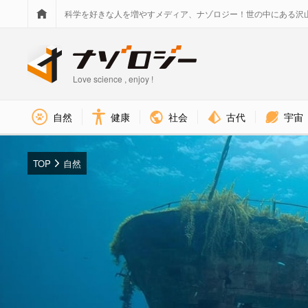
科学を好きな人を増やすメディア、ナゾロジー！世の中にある沢
Love science , enjoy !
社会
古代
宇宙
自然
健康
TOP
自然