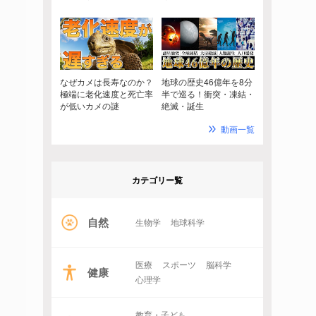
なぜカメは長寿なのか？
地球の歴史46億年を8分
極端に老化速度と死亡率
半で巡る！衝突・凍結・
が低いカメの謎
絶滅・誕生
動画一覧
カテゴリー覧
自然
生物学
地球科学
医療
スポーツ
脳科学
健康
心理学
教育・子ども