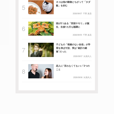
ネコは他の動物とちがって「タダ
飯」を好む
2026/08/07
千野 真吾
頭が2つある「双頭ヤモリ」が誕
生、生後1カ月も順調に
2026/08/05
千野 真吾
子どもの「根拠のない自信」が学
習を伸ばす説、実は”統計の錯
覚”だった
2026/08/07
矢黒尚人
恋人に“言わなくてもいい”2つの
こと
2026/08/06
矢黒尚人