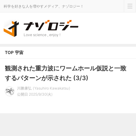
科学を好きな人を増やすメディア、ナゾロジー！
Love science , enjoy !
TOP
宇宙
観測された重力波にワームホール仮説と一致
するパターンが示された (3/3)
川勝康弘
Yasuhiro Kawakatsu
公開日 2025/9/30(火)