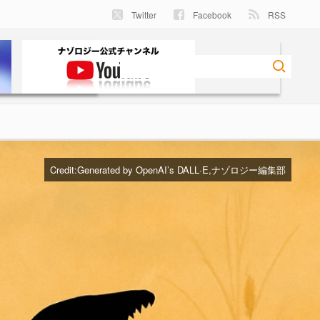
Twitter
Facebook
RSS
Credit:Generated by OpenAI’s DALL·E,ナゾロジー編集部