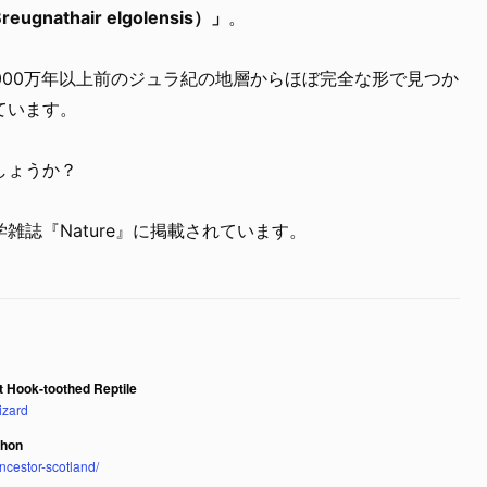
athair elgolensis）」
。
000万年以上前のジュラ紀の地層からほぼ完全な形で見つか
ています。
しょうか？
学雑誌『Nature』に掲載されています。
 Hook-toothed Reptile
izard
thon
ncestor-scotland/