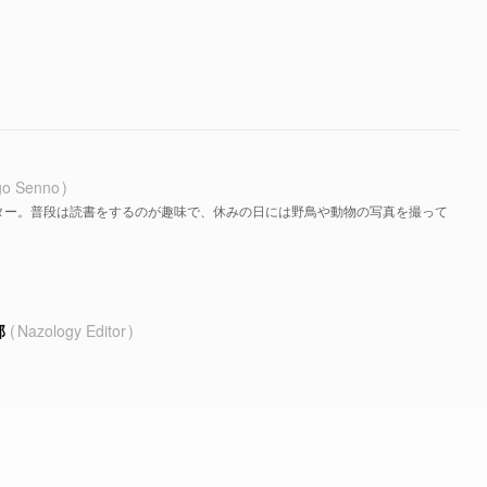
go Senno
ター。普段は読書をするのが趣味で、休みの日には野鳥や動物の写真を撮って
部
Nazology Editor