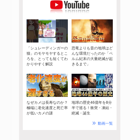
「シュレーディンガーの
恐竜よりも昔の地球はど
猫」のモヤモヤするとこ
んな環境だったのか「ペ
ろを、とっても短くてわ
ルム紀末の大量絶滅が起
かりやすく解説
きるまで」
なぜカメは長寿なのか？
地球の歴史46億年を8分
極端に老化速度と死亡率
半で巡る！衝突・凍結・
が低いカメの謎
絶滅・誕生
動画一覧