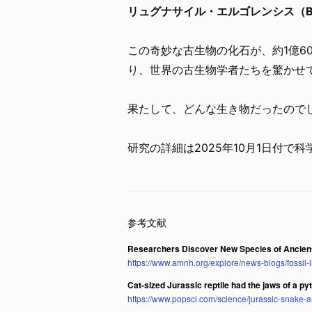
リュグナサイル・エルゴレンシス（Breugn
この奇妙な古生物の化石が、約1億6
り、世界の古生物学者たちを驚かせ
果たして、どんな生き物だったので
研究の詳細は2025年10月1日付で科
Researchers Discover New Species of Ancient
https://www.amnh.org/explore/news-blogs/fossil-l
Cat-sized Jurassic reptile had the jaws of a py
https://www.popsci.com/science/jurassic-snake-a