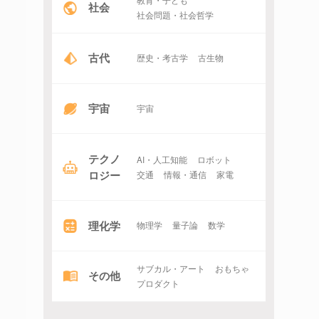
社会
社会問題・社会哲学
古代
歴史・考古学
古生物
宇宙
宇宙
テクノ
AI・人工知能
ロボット
ロジー
交通
情報・通信
家電
理化学
物理学
量子論
数学
サブカル・アート
おもちゃ
その他
プロダクト