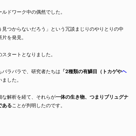
ールドワーク中の偶然でした。
う見つからないだろう」という冗談まじりのやりとりの中
断片を発見。
のスタートとなりました。
もバラバラで、研究者たちは
「2種類の有鱗目（トカゲや
ヘ
いました。
細な解析を経て、それらが
一体の生き物、つまりブリュグナ
である
ことが判明したのです。