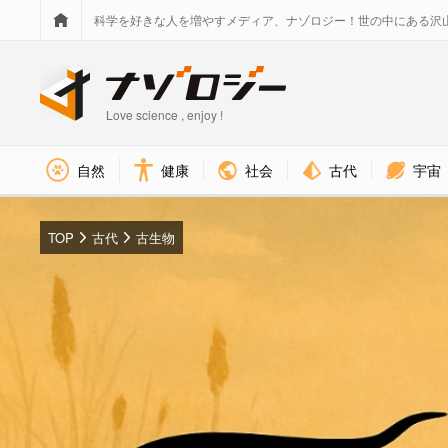
科学を好きな人を増やすメディア、ナゾロジー！世の中にある沢
Love science , enjoy !
社会
古代
宇宙
自然
健康
TOP
古代
古生物