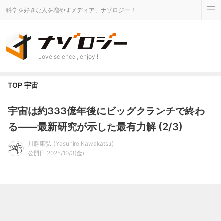
科学を好きな人を増やすメディア、ナゾロジー！
Love science , enjoy !
TOP
宇宙
宇宙は約333億年後にビッグクランチで終わ
る――最新研究が示した最有力解 (2/3)
川勝康弘
Yasuhiro Kawakatsu
公開日 2025/10/3(金)