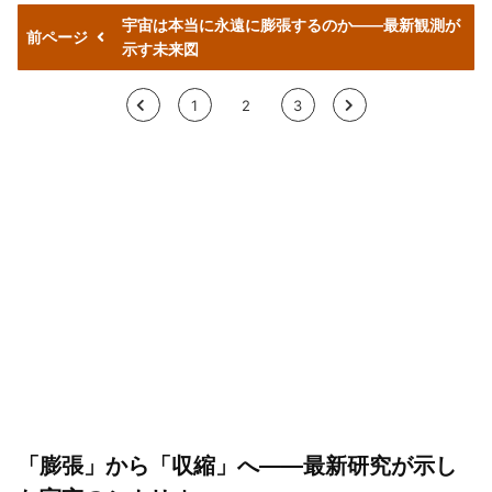
宇宙は本当に永遠に膨張するのか——最新観測が
前ページ
示す未来図
<
1
2
3
>
「膨張」から「収縮」へ――最新研究が示し