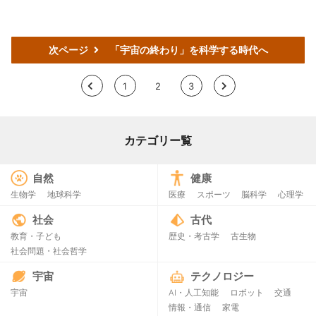
次ページ
「宇宙の終わり」を科学する時代へ
<
1
2
3
>
カテゴリー覧
自然
健康
生物学
地球科学
医療
スポーツ
脳科学
心理学
社会
古代
教育・子ども
歴史・考古学
古生物
社会問題・社会哲学
宇宙
テクノロジー
宇宙
AI・人工知能
ロボット
交通
情報・通信
家電