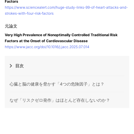
Factors
https://www.sciencealert.com/huge-study-links-99-of-heart-attacks-and-
strokes-with-four-risk-factors
Very High Prevalence of Nonoptimally Controlled Traditional Risk
Factors at the Onset of Cardiovascular Disease
https://www.jacc.org/doi/10.1016/j.jacc.2025.07.014
目次
心臓と脳の健康を脅かす「4つの危険因子」とは？
なぜ「リスクゼロ発作」はほとんど存在しないのか？