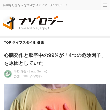
科学を好きな人を増やすメディア、ナゾロジー！
Love science , enjoy !
TOP
ライフスタイル
健康
心臓発作と脳卒中の99%が「4つの危険因子」
を原因としていた
千野 真吾
Singo Senno
公開日 2025/10/9(木)