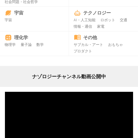
社会問題・社会哲学
宇宙
テクノロジー
宇宙
AI・人工知能
ロボット
交通
情報・通信
家電
理化学
その他
物理学
量子論
数学
サブカル・アート
おもちゃ
プロダクト
ナゾロジーチャンネル動画公開中