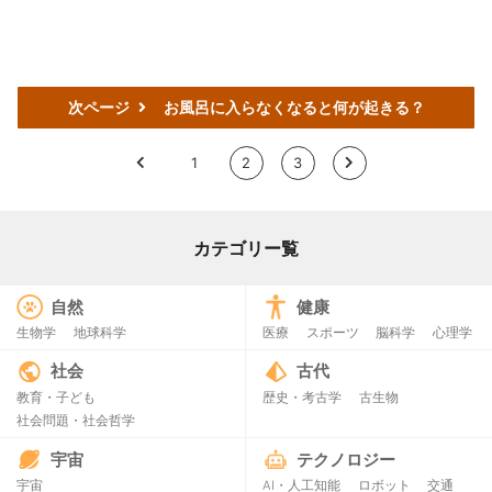
次ページ
お風呂に入らなくなると何が起きる？
<
1
2
3
>
カテゴリー覧
自然
健康
生物学
地球科学
医療
スポーツ
脳科学
心理学
社会
古代
教育・子ども
歴史・考古学
古生物
社会問題・社会哲学
宇宙
テクノロジー
宇宙
AI・人工知能
ロボット
交通