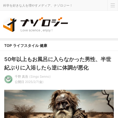
科学を好きな人を増やすメディア、ナゾロジー！
Love science , enjoy !
TOP
ライフスタイル
健康
50年以上もお風呂に入らなかった男性、半世
紀ぶりに入浴したら逆に体調が悪化
千野 真吾
Singo Senno
公開日 2025/2/7(金)