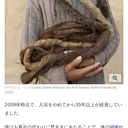
カイラシュ・シン/ Credit:
Daniel Arenson, Sci-Fi & Fantasy Author(Facebook,
2022)
2009年時点で、入浴をやめてから35年以上が経過してい
ました。
彼はお風呂の代わりに焚き火にあたることで、体の細
や
菌