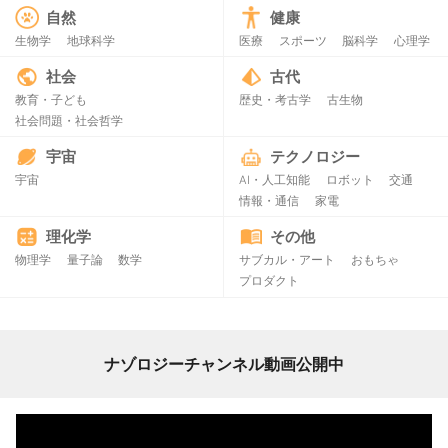
自然
健康
生物学
地球科学
医療
スポーツ
脳科学
心理学
社会
古代
教育・子ども
歴史・考古学
古生物
社会問題・社会哲学
宇宙
テクノロジー
宇宙
AI・人工知能
ロボット
交通
情報・通信
家電
理化学
その他
物理学
量子論
数学
サブカル・アート
おもちゃ
プロダクト
ナゾロジーチャンネル動画公開中