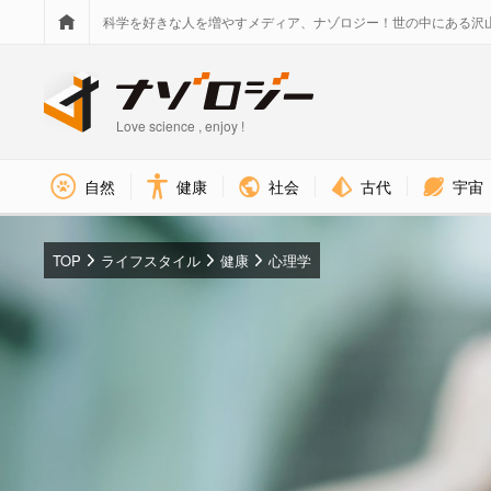
科学を好きな人を増やすメディア、ナゾロジー！世の中にある沢
Love science , enjoy !
社会
古代
宇宙
自然
健康
TOP
ライフスタイル
健康
心理学