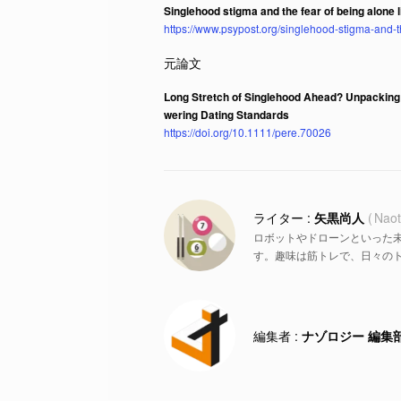
Singlehood stigma and the fear of being alone 
https://www.psypost.org/singlehood-stigma-and-th
Long Stretch of Singlehood Ahead? Unpacking 
wering Dating Standards
https://doi.org/10.1111/pere.70026
矢黒尚人
Naot
ロボットやドローンといった
す。趣味は筋トレで、日々の
ナゾロジー 編集