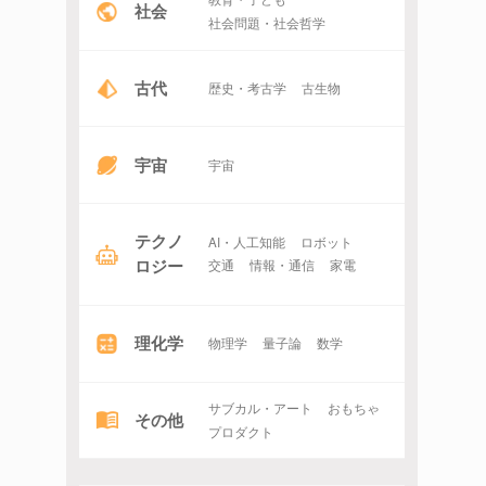
社会
社会問題・社会哲学
古代
歴史・考古学
古生物
宇宙
宇宙
テクノ
AI・人工知能
ロボット
ロジー
交通
情報・通信
家電
理化学
物理学
量子論
数学
サブカル・アート
おもちゃ
その他
プロダクト