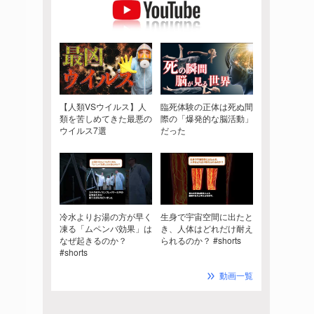
【人類VSウイルス】人
臨死体験の正体は死ぬ間
類を苦しめてきた最悪の
際の「爆発的な脳活動」
ウイルス7選
だった
冷水よりお湯の方が早く
生身で宇宙空間に出たと
凍る「ムペンバ効果」は
き、人体はどれだけ耐え
なぜ起きるのか？
られるのか？ #shorts
#shorts
動画一覧