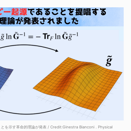
理論が発表 / Credit:Ginestra Bianconi . Physical