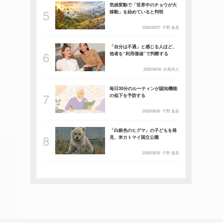
気候変動で「世界中のチョウが大
移動」を始めていると判明
2026/08/07
千野 真吾
「自分は不遇」と感じる人ほど、
他者を“利用価値”で判断する
2026/08/06
矢黒尚人
毎日30分のルーティンが認知機能
の低下を予防する
2026/08/06
千野 真吾
「白銀色のヒグマ」の子どもを発
見、米カトマイ国立公園
2026/08/06
千野 真吾