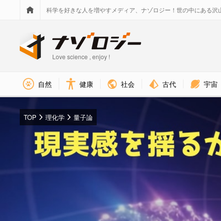
科学を好きな人を増やすメディア、ナゾロジー！世の中にある沢
Love science , enjoy !
社会
古代
宇宙
自然
健康
TOP
理化学
量子論