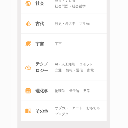
教育・子ども
社会
社会問題・社会哲学
古代
歴史・考古学
古生物
宇宙
宇宙
テクノ
AI・人工知能
ロボット
ロジー
交通
情報・通信
家電
理化学
物理学
量子論
数学
サブカル・アート
おもちゃ
その他
プロダクト