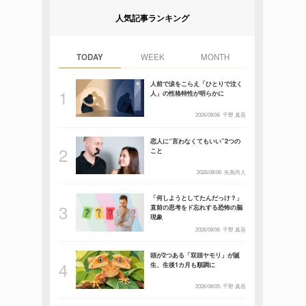
人気記事ランキング
TODAY
WEEK
MONTH
人前で涙をこらえ「ひとりで泣く
人」の性格特性が明らかに
2026/08/06
千野 真吾
恋人に“言わなくてもいい”2つの
こと
2026/08/06
矢黒尚人
「何しようとしてたんだっけ？」
直前の思考をド忘れする恐怖の脳
現象
2026/08/06
千野 真吾
頭が2つある「双頭ヤモリ」が誕
生、生後1カ月も順調に
2026/08/05
千野 真吾