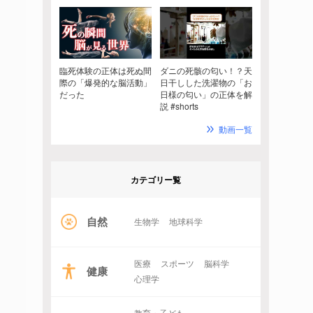
臨死体験の正体は死ぬ間
ダニの死骸の匂い！？天
際の「爆発的な脳活動」
日干しした洗濯物の「お
だった
日様の匂い」の正体を解
説 #shorts
動画一覧
カテゴリー覧
自然
生物学
地球科学
医療
スポーツ
脳科学
健康
心理学