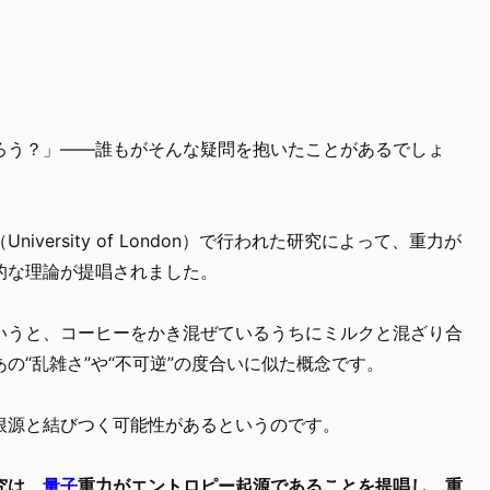
。
ろう？」――誰もがそんな疑問を抱いたことがあるでしょ
versity of London）で行われた研究によって、重力が
的な理論が提唱されました。
いうと、コーヒーをかき混ぜているうちにミルクと混ざり合
の“乱雑さ”や“不可逆”の度合いに似た概念です。
根源と結びつく可能性があるというのです。
究は、
量子
重力がエントロピー起源であることを提唱し、重