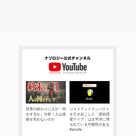
世界の終わりに人が「何
ジャイアントインパクト
をするか」分析！人は道
を引き起こした「原始惑
徳を失わないのか
星テイア」は太平洋に埋
もれている可能性がある
#shorts