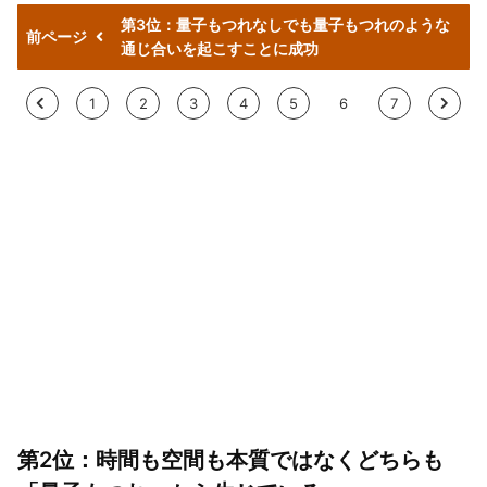
第3位：量子もつれなしでも量子もつれのような
前ページ
通じ合いを起こすことに成功
<
1
2
3
4
5
6
7
>
第2位：時間も空間も本質ではなくどちらも