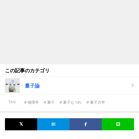
この記事のカテゴリ
量子論
TAG
# 物理学
# 量子
# 量子もつれ
# 量子力学