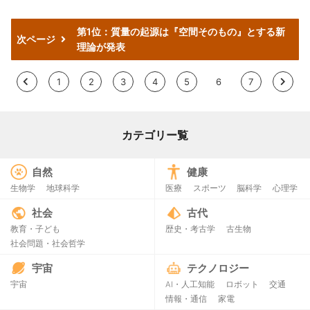
第1位：質量の起源は『空間そのもの』とする新
次ページ
理論が発表
<
1
2
3
4
5
6
7
>
カテゴリー覧
自然
健康
生物学
地球科学
医療
スポーツ
脳科学
心理学
社会
古代
教育・子ども
歴史・考古学
古生物
社会問題・社会哲学
宇宙
テクノロジー
宇宙
AI・人工知能
ロボット
交通
情報・通信
家電