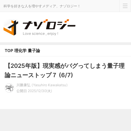
科学を好きな人を増やすメディア、ナゾロジー！
Love science , enjoy !
TOP
理化学
量子論
【2025年版】現実感がバグってしまう量子理
論ニューストップ７ (6/7)
川勝康弘
Yasuhiro Kawakatsu
公開日 2025/12/30(火)