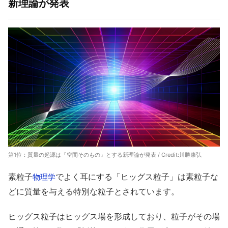
新理論が発表
第1位：質量の起源は『空間そのもの』とする新理論が発表 / Credit:川勝康弘
素粒子
でよく耳にする「ヒッグス粒子」は素粒子な
物理学
どに質量を与える特別な粒子とされています。
ヒッグス粒子はヒッグス場を形成しており、粒子がその場