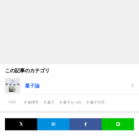
この記事のカテゴリ
量子論
TAG
# 物理学
# 量子
# 量子もつれ
# 量子力学