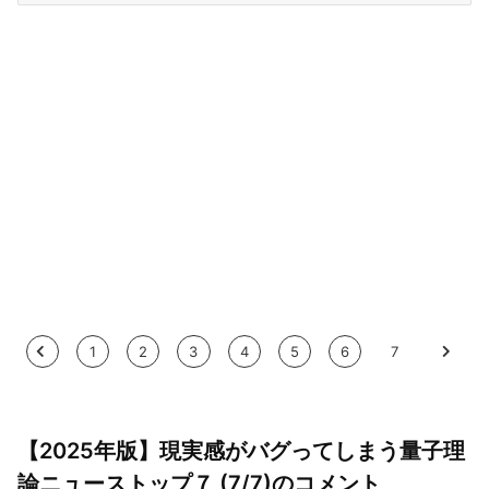
<
1
2
3
4
5
6
7
>
【2025年版】現実感がバグってしまう量子理
論ニューストップ７ (7/7)のコメント