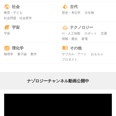
社会
古代
教育・子ども
歴史・考古学
古生物
社会問題・社会哲学
宇宙
テクノロジー
宇宙
AI・人工知能
ロボット
交通
情報・通信
家電
理化学
その他
物理学
量子論
数学
サブカル・アート
おもちゃ
プロダクト
ナゾロジーチャンネル動画公開中