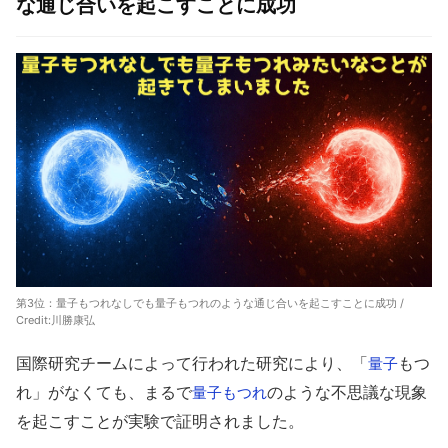
な通じ合いを起こすことに成功
第3位：量子もつれなしでも量子もつれのような通じ合いを起こすことに成功 /
Credit:川勝康弘
国際研究チームによって行われた研究により、「
もつ
量子
れ」がなくても、まるで
のような不思議な現象
量子もつれ
を起こすことが実験で証明されました。