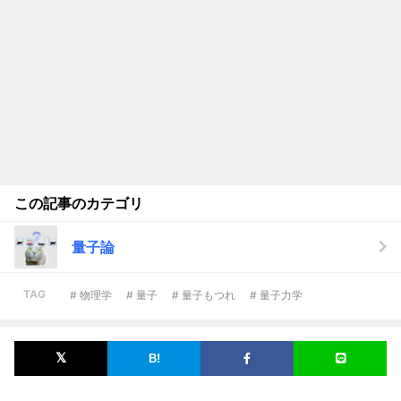
この記事のカテゴリ
量子論
TAG
# 物理学
# 量子
# 量子もつれ
# 量子力学