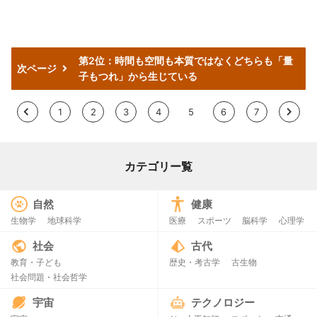
第2位：時間も空間も本質ではなくどちらも「量
次ページ
子もつれ」から生じている
<
1
2
3
4
5
6
7
>
カテゴリー覧
自然
健康
生物学
地球科学
医療
スポーツ
脳科学
心理学
社会
古代
教育・子ども
歴史・考古学
古生物
社会問題・社会哲学
宇宙
テクノロジー