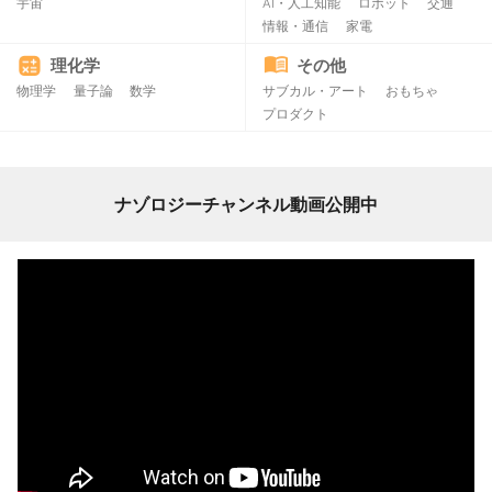
宇宙
AI・人工知能
ロボット
交通
情報・通信
家電
理化学
その他
物理学
量子論
数学
サブカル・アート
おもちゃ
プロダクト
ナゾロジーチャンネル動画公開中