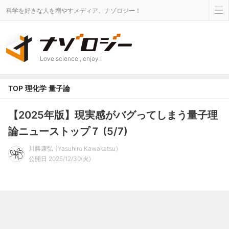
科学を好きな人を増やすメディア、ナゾロジー！
Love science , enjoy !
TOP
理化学
量子論
【2025年版】現実感がバグってしまう量子理
論ニューストップ７ (5/7)
川勝康弘
Yasuhiro Kawakatsu
公開日 2025/12/30(火)