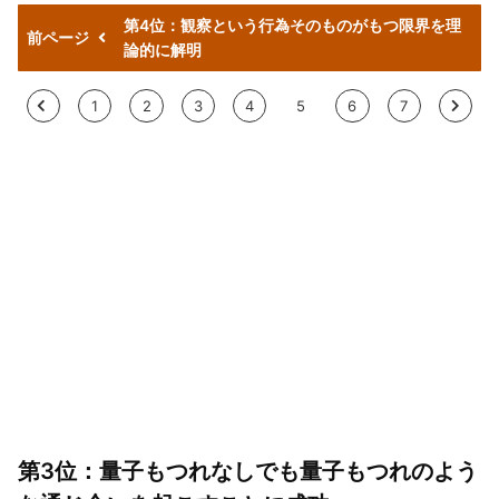
第4位：観察という行為そのものがもつ限界を理
前ページ
論的に解明
<
1
2
3
4
5
6
7
>
第3位：量子もつれなしでも量子もつれのよう