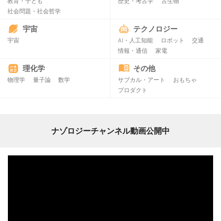
教育・子ども
歴史・考古学
古生物
社会問題・社会哲学
宇宙
テクノロジー
宇宙
AI・人工知能
ロボット
交通
情報・通信
家電
理化学
その他
物理学
量子論
数学
サブカル・アート
おもちゃ
プロダクト
ナゾロジーチャンネル動画公開中