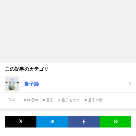
この記事のカテゴリ
量子論
TAG
# 物理学
# 量子
# 量子もつれ
# 量子力学