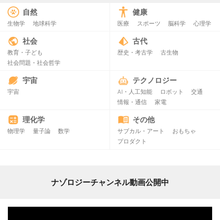
自然
健康
生物学
地球科学
医療
スポーツ
脳科学
心理学
社会
古代
教育・子ども
歴史・考古学
古生物
社会問題・社会哲学
宇宙
テクノロジー
宇宙
AI・人工知能
ロボット
交通
情報・通信
家電
理化学
その他
物理学
量子論
数学
サブカル・アート
おもちゃ
プロダクト
ナゾロジーチャンネル動画公開中