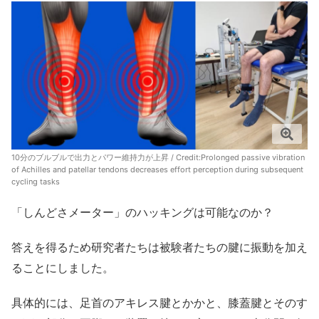
10分のブルブルで出力とパワー維持力が上昇 / Credit:
Prolonged passive vibration
of Achilles and patellar tendons decreases effort perception during subsequent
cycling tasks
「しんどさメーター」のハッキングは可能なのか？
答えを得るため研究者たちは被験者たちの腱に振動を加え
ることにしました。
具体的には、足首のアキレス腱とかかと、膝蓋腱とそのす