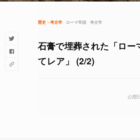
歴史・考古学
ローマ帝国
考古学
石膏で埋葬された「ロー
てレア」 (2/2)