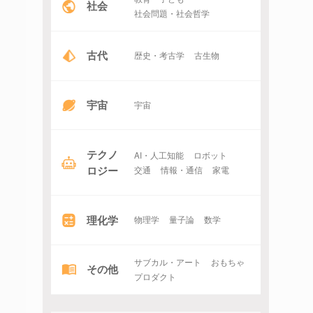
社会
社会問題・社会哲学
古代
歴史・考古学
古生物
宇宙
宇宙
テクノ
AI・人工知能
ロボット
ロジー
交通
情報・通信
家電
理化学
物理学
量子論
数学
サブカル・アート
おもちゃ
その他
プロダクト