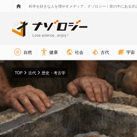
科学を好きな人を増やすメディア、ナゾロジー！世の中にある沢
Love science , enjoy !
社会
古代
宇宙
自然
健康
TOP
古代
歴史・考古学