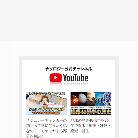
「シュレーディンガーの
地球の歴史46億年を8分
猫」って結局どういう話
半で巡る！衝突・凍結・
なの？ モヤモヤする部
絶滅・誕生
分を解説！