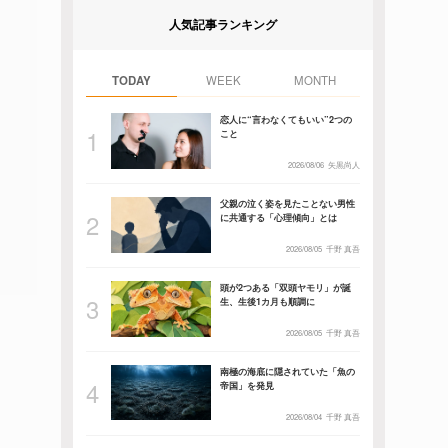
人気記事ランキング
TODAY
WEEK
MONTH
恋人に“言わなくてもいい”2つの
こと
2026/08/06
矢黒尚人
父親の泣く姿を見たことない男性
に共通する「心理傾向」とは
2026/08/05
千野 真吾
頭が2つある「双頭ヤモリ」が誕
生、生後1カ月も順調に
2026/08/05
千野 真吾
南極の海底に隠されていた「魚の
帝国」を発見
2026/08/04
千野 真吾