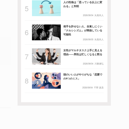
人の性格は「思っている以上に変
わる」と判明
2026/08/04
矢黒尚人
相手を許せない人、自覚しにくい
「ナルシシズム」が関係している
可能性
2026/08/05
矢黒尚人
女性がマルチタスク上手に見える
理由――男性は忙しくなると黙る
2026/08/04
川勝康弘
頭のいい人がやりがちな「恋愛で
の4つのミス」
」
2026/08/04
千野 真吾