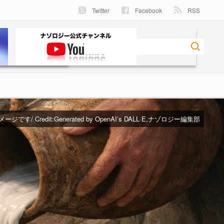
Twitter
Facebook
RSS
ジです/ Credit:Generated by OpenAI’s DALL·E,ナゾロジー編集部