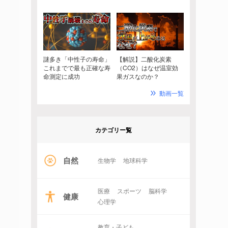
謎多き「中性子の寿命」
【解説】二酸化炭素
これまでで最も正確な寿
（CO2）はなぜ温室効
命測定に成功
果ガスなのか？
動画一覧
カテゴリー覧
自然
生物学
地球科学
医療
スポーツ
脳科学
健康
心理学
教育・子ども