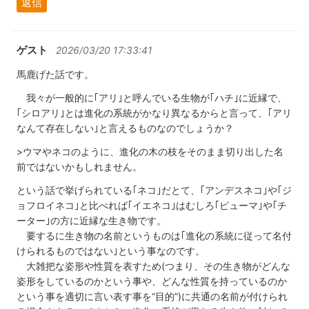
返信
ゲスト
2026/03/20 17:33:41
馬鹿げた話です。
我々が一般的に｢アリ｣と呼んでいる生物が｢ハチ｣に近縁で、
｢シロアリ｣とは進化の系統がかなり異なるからと言って、｢アリ
なんて存在しない｣と言えるものなのでしょうか？
>ウマやネコのように、進化の木の枝をそのまま切り出した名
前ではないかもしれません。
という話で挙げられている｢ネコ｣だとて、｢アンデスネコ｣や｢ジ
ョフロイネコ｣と比べれば｢イエネコ｣はむしろ｢ピューマ｣や｢チ
ーター｣の方に近縁な生き物です。
要するに生き物の名前というものは｢進化の系統に従って名付
けられるものではない｣という事なのです。
大雑把な姿形や性質を表すため(つまり、その生き物がどんな
姿形をしているのかという事や、どんな性質を持っているのか
という事を適切に言い表す事を“目的”)に共通の名前が付けられ