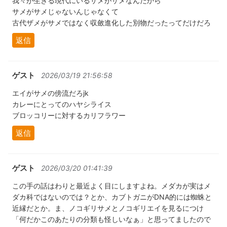
我々が生きる現代にいるサメがサメなんだから
サメがサメじゃないんじゃなくて
古代ザメがサメではなく収斂進化した別物だったってだけだろ
返信
ゲスト
2026/03/19 21:56:58
エイがサメの傍流だろjk
カレーにとってのハヤシライス
ブロッコリーに対するカリフラワー
返信
ゲスト
2026/03/20 01:41:39
この手の話はわりと最近よく目にしますよね。メダカが実はメ
ダカ科ではないのでは？とか、カブトガニがDNA的には蜘蛛と
近縁だとか。ま、ノコギリサメとノコギリエイを見るにつけ
「何だかこのあたりの分類も怪しいなぁ」と思ってましたので