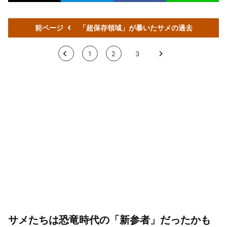
前ページ
「超保存領域」が暴いたサメの過去
<
1
2
3
>
サメたちは恐竜時代の「新参者」だったかも