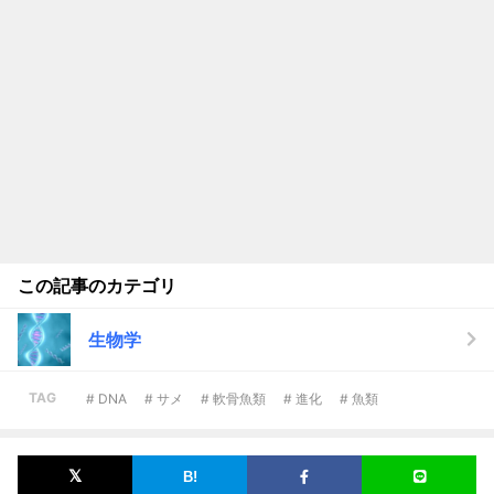
この記事のカテゴリ
生物学
TAG
# DNA
# サメ
# 軟骨魚類
# 進化
# 魚類