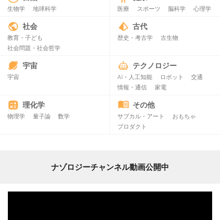
生物学
地球科学
医療
スポーツ
脳科学
心理学
社会
古代
教育・子ども
歴史・考古学
古生物
社会問題・社会哲学
宇宙
テクノロジー
宇宙
AI・人工知能
ロボット
交通
情報・通信
家電
理化学
その他
物理学
量子論
数学
サブカル・アート
おもちゃ
プロダクト
ナゾロジーチャンネル動画公開中