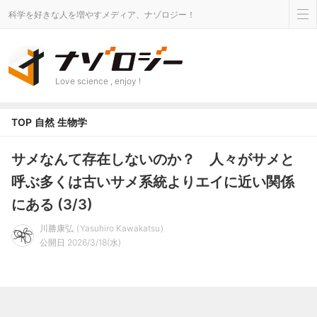
科学を好きな人を増やすメディア、ナゾロジー！
Love science , enjoy !
TOP
自然
生物学
サメなんて存在しないのか？ 人々がサメと
呼ぶ多くは古いサメ系統よりエイに近い関係
にある (3/3)
川勝康弘
Yasuhiro Kawakatsu
公開日 2026/3/18(水)