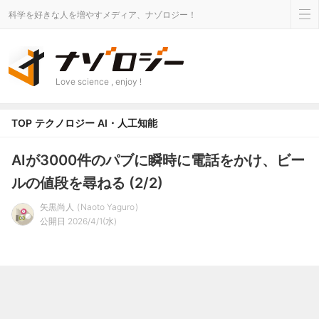
科学を好きな人を増やすメディア、ナゾロジー！
Love science , enjoy !
TOP
テクノロジー
AI・人工知能
AIが3000件のパブに瞬時に電話をかけ、ビー
ルの値段を尋ねる (2/2)
矢黒尚人
Naoto Yaguro
公開日 2026/4/1(水)