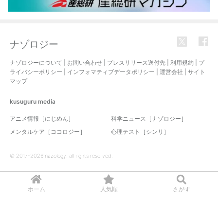
ナゾロジー
ナゾロジーについて
|
お問い合わせ
|
プレスリリース送付先
|
利用規約
|
プ
ライバシーポリシー
|
インフォマティブデータポリシー
|
運営会社
|
サイト
マップ
kusuguru
media
アニメ情報［にじめん］
科学ニュース［ナゾロジー］
メンタルケア［ココロジー］
心理テスト［シンリ］
© 2017-2026 nazology. all rights reserved.
ホーム
人気順
さがす