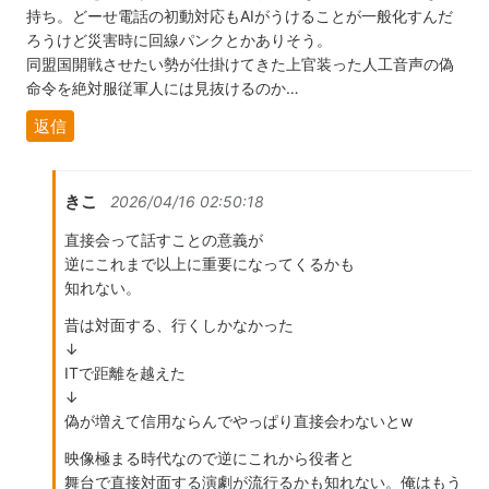
持ち。どーせ電話の初動対応もAIがうけることが一般化すんだ
ろうけど災害時に回線パンクとかありそう。
同盟国開戦させたい勢が仕掛けてきた上官装った人工音声の偽
命令を絶対服従軍人には見抜けるのか…
返信
きこ
2026/04/16 02:50:18
直接会って話すことの意義が
逆にこれまで以上に重要になってくるかも
知れない。
昔は対面する、行くしかなかった
↓
ITで距離を越えた
↓
偽が増えて信用ならんでやっぱり直接会わないとw
映像極まる時代なので逆にこれから役者と
舞台で直接対面する演劇が流行るかも知れない。俺はもう