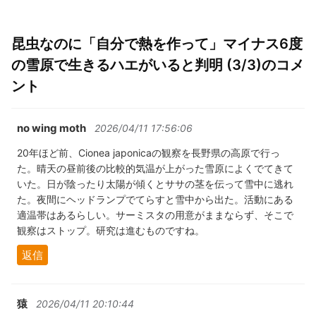
昆虫なのに「自分で熱を作って」マイナス6度
の雪原で生きるハエがいると判明 (3/3)のコメ
ント
no wing moth
2026/04/11 17:56:06
20年ほど前、Cionea japonicaの観察を長野県の高原で行っ
た。晴天の昼前後の比較的気温が上がった雪原によくでてきて
いた。日が陰ったり太陽が傾くとササの茎を伝って雪中に逃れ
た。夜間にヘッドランプでてらすと雪中から出た。活動にある
適温帯はあるらしい。サーミスタの用意がままならず、そこで
観察はストップ。研究は進むものですね。
返信
猿
2026/04/11 20:10:44