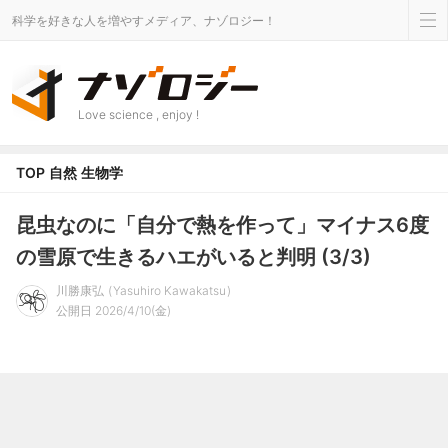
科学を好きな人を増やすメディア、ナゾロジー！
Love science , enjoy !
TOP
自然
生物学
昆虫なのに「自分で熱を作って」マイナス6度
の雪原で生きるハエがいると判明 (3/3)
川勝康弘
Yasuhiro Kawakatsu
公開日 2026/4/10(金)