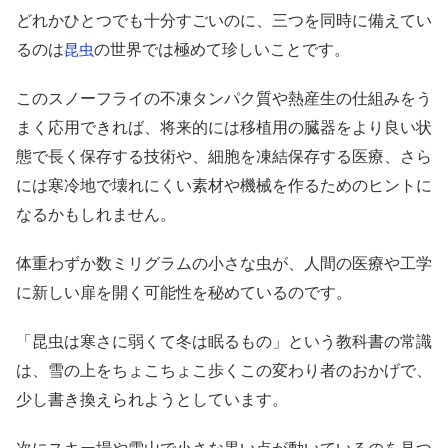
どれかひとつでも十分すごいのに、三つを同時に備えてい
るのは
の世界では極めて珍しいことです。
昆虫
このスノーフライの不凍タンパク質や熱産生の仕組みをう
まく応用できれば、将来的には移植用の臓器をより良い状
態で長く保存する技術や、細胞を凍結保存する医療、さら
には寒冷地で壊れにくい素材や機械を作るためのヒントに
なるかもしれません。
体重わずか数ミリグラムの小さな虫が、人間の医療や工学
に新しい扉を開く可能性を秘めているのです。
「昆虫は寒さに弱くて冬は眠るもの」という教科書の常識
は、雪の上をちょこちょこ歩くこの変わり者のおかげで、
少し書き換えられようとしています。
次にスキー場や雪山で小さな黒い点が動いているのを見つ