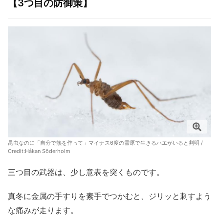
【3つ目の防御策】
昆虫なのに「自分で熱を作って」マイナス6度の雪原で生きるハエがいると判明 /
Credit:Håkan Söderholm
三つ目の武器は、少し意表を突くものです。
真冬に金属の手すりを素手でつかむと、ジリッと刺すよう
な痛みが走ります。