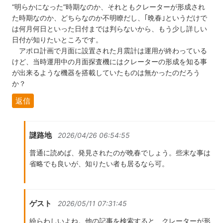
“明らかになった”時期なのか、それともクレーターが形成され
た時期なのか、どちらなのか不明瞭だし、｢晩春｣というだけで
は何月何日といった日付までは判らないから、もう少し詳しい
日付が知りたいところです。
アポロ計画で月面に設置された月震計は運用が終わっている
けど、当時運用中の月面探査機にはクレーターの形成を知る事
が出来るような機器を搭載していたものは無かったのだろう
か？
返信
謎路地
2026/04/26 06:54:55
普通に読めば、発見されたのが晩春でしょう。些末な事は
省略でも良いが、知りたい者も居るなら可。
ゲスト
2026/05/11 07:31:45
紛らわしいよね。他の記事を検索すると、クレーターが形