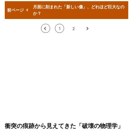
月面に刻まれた「新しい傷」、どれほど巨大なの
前ページ
か？
<
1
2
>
衝突の痕跡から見えてきた「破壊の物理学」