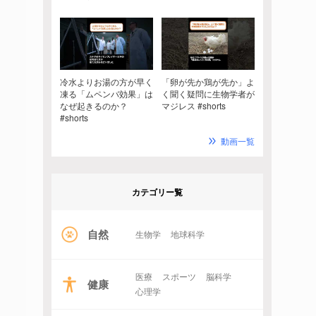
冷水よりお湯の方が早く
「卵が先か鶏が先か」よ
凍る「ムペンバ効果」は
く聞く疑問に生物学者が
なぜ起きるのか？
マジレス #shorts
#shorts
動画一覧
カテゴリー覧
自然
生物学
地球科学
医療
スポーツ
脳科学
健康
心理学