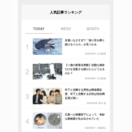
人気記事ランキング
TODAY
WEEK
MONTH
友達いなさすぎて「独り言を喋り
続けるイルカ」が見つかる
2026/08/08
大石航樹
【ソ連の家畜化実験】従順な個体
だけを交配させ続けたらどうなる
のか？
2026/08/08
大石航樹
年下と交際する男性は関係満足
度、年下と交際する女性は性的満
足度が高い
2026/08/08
相川 葵
広島への原爆投下によって、奇妙
な新物質が生み出されていた
2026/08/07
川勝康弘