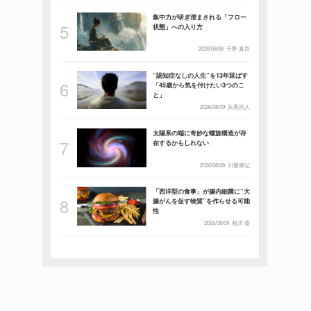
集中力が研ぎ澄まされる「フロー
状態」への入り方
2026/08/08
千野 真吾
“認知症なしの人生”を13年延ばす
「45歳から気を付けたい3つのこ
と」
2026/08/09
矢黒尚人
太陽系の端に奇妙な螺旋構造が存
在するかもしれない
2026/08/08
川勝康弘
「西洋型の食事」が腸内細菌に“大
腸がんを促す物質”を作らせる可能
性
2026/08/09
相川 葵