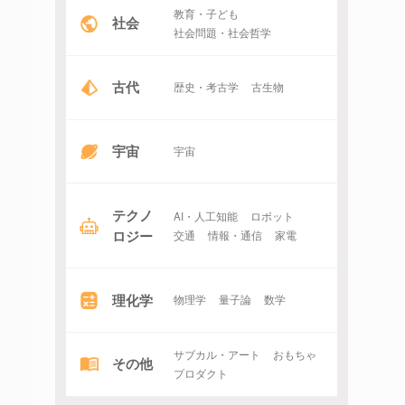
教育・子ども
社会
社会問題・社会哲学
古代
歴史・考古学
古生物
宇宙
宇宙
テクノ
AI・人工知能
ロボット
ロジー
交通
情報・通信
家電
理化学
物理学
量子論
数学
サブカル・アート
おもちゃ
その他
プロダクト