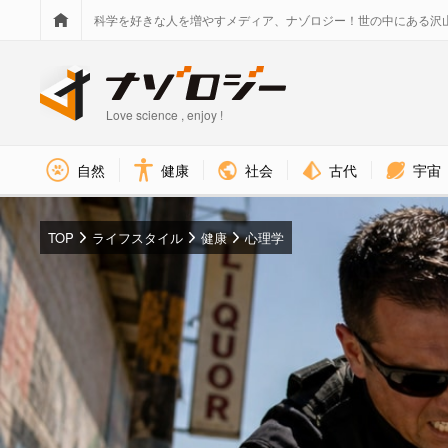
科学を好きな人を増やすメディア、ナゾロジー！世の中にある沢
Love science , enjoy !
社会
古代
宇宙
自然
健康
TOP
ライフスタイル
健康
心理学