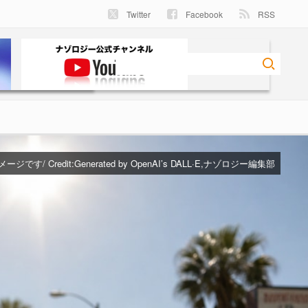
Twitter
Facebook
RSS
ジです/ Credit:Generated by OpenAI’s DALL·E,ナゾロジー編集部