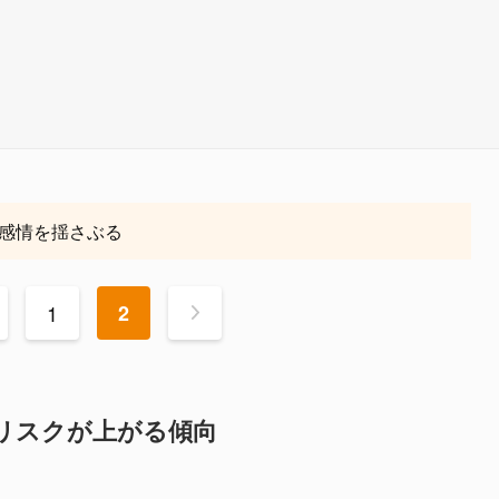
感情を揺さぶる
1
2
>
とリスクが上がる傾向