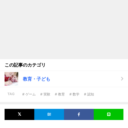
この記事のカテゴリ
教育・子ども
TAG
# ゲーム
# 実験
# 教育
# 数学
# 認知