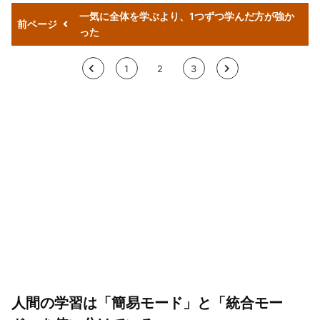
一気に全体を学ぶより、1つずつ学んだ方が強か
前ページ
った
<
1
2
3
>
人間の学習は「簡易モード」と「統合モー