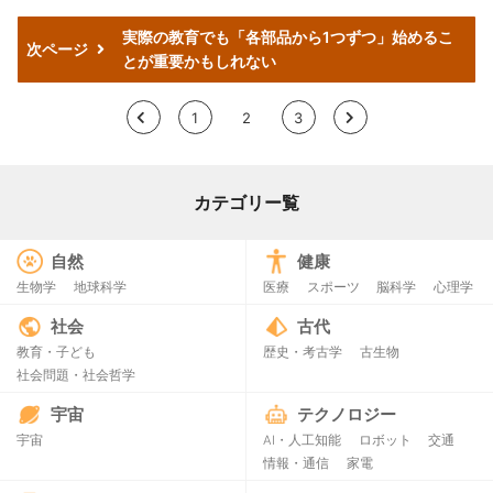
実際の教育でも「各部品から1つずつ」始めるこ
次ページ
とが重要かもしれない
<
1
2
3
>
カテゴリー覧
自然
健康
生物学
地球科学
医療
スポーツ
脳科学
心理学
社会
古代
教育・子ども
歴史・考古学
古生物
社会問題・社会哲学
宇宙
テクノロジー
宇宙
AI・人工知能
ロボット
交通
情報・通信
家電