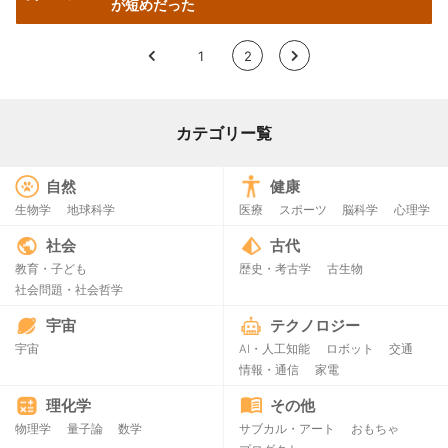
が短めだった
<
1
2
>
カテゴリー覧
自然
健康
生物学
地球科学
医療
スポーツ
脳科学
心理学
社会
古代
教育・子ども
歴史・考古学
古生物
社会問題・社会哲学
宇宙
テクノロジー
宇宙
AI・人工知能
ロボット
交通
情報・通信
家電
理化学
その他
物理学
量子論
数学
サブカル・アート
おもちゃ