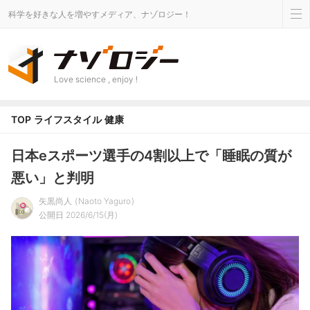
科学を好きな人を増やすメディア、ナゾロジー！
Love science , enjoy !
TOP
ライフスタイル
健康
日本eスポーツ選手の4割以上で「睡眠の質が
悪い」と判明
矢黒尚人
Naoto Yaguro
公開日 2026/6/15(月)