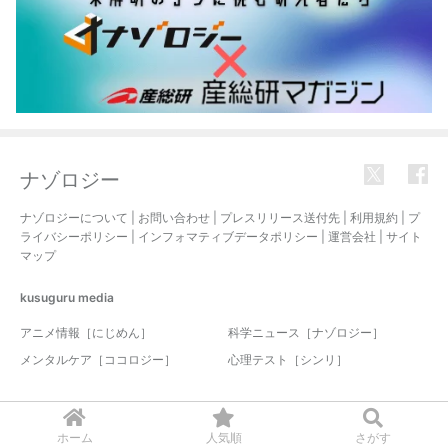
ナゾロジー
ナゾロジーについて
|
お問い合わせ
|
プレスリリース送付先
|
利用規約
|
プ
ライバシーポリシー
|
インフォマティブデータポリシー
|
運営会社
|
サイト
マップ
kusuguru
media
アニメ情報［にじめん］
科学ニュース［ナゾロジー］
メンタルケア［ココロジー］
心理テスト［シンリ］
© 2017-2026 nazology. all rights reserved.
ホーム
人気順
さがす