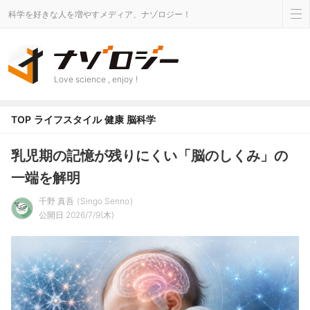
科学を好きな人を増やすメディア、ナゾロジー！
Love science , enjoy !
TOP
ライフスタイル
健康
脳科学
乳児期の記憶が残りにくい「脳のしくみ」の
一端を解明
千野 真吾
Singo Senno
公開日 2026/7/9(木)