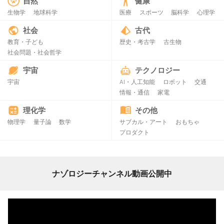
自然
健康
生物学
地球科学
医療
スポーツ
脳科学
心理学
社会
古代
教育・子ども
歴史・考古学
古生物
社会問題・社会哲学
宇宙
テクノロジー
宇宙
AI・人工知能
ロボット
交通
情報・通信
家電
理化学
その他
物理学
量子論
数学
サブカル・アート
おもちゃ
プロダクト
ナゾロジーチャンネル動画公開中