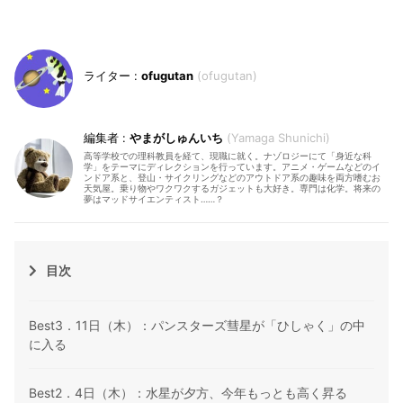
ofugutan
ofugutan
やまがしゅんいち
Yamaga Shunichi
高等学校での理科教員を経て、現職に就く。ナゾロジーにて「身近な科
学」をテーマにディレクションを行っています。アニメ・ゲームなどのイ
ンドア系と、登山・サイクリングなどのアウトドア系の趣味を両方嗜むお
天気屋。乗り物やワクワクするガジェットも大好き。専門は化学。将来の
夢はマッドサイエンティスト……？
目次
Best3．11日（木）：パンスターズ彗星が「ひしゃく」の中
に入る
Best2．4日（木）：水星が夕方、今年もっとも高く昇る