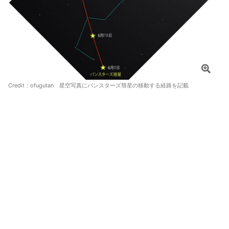
Credit：ofugutan 星空写真にパンスターズ彗星の移動する経路を記載