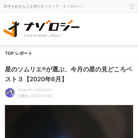
科学を好きな人を増やすメディア、ナゾロジー！
Love science , enjoy !
TOP
レポート
星のソムリエ®が選ぶ、今月の星の見どころベ
スト３【2020年6月】
ofugutan
ofugutan
公開日 2020/5/31(日)