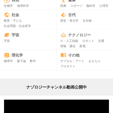
生物学
地球科学
医療
スポーツ
脳科学
心理学
社会
古代
教育・子ども
歴史・考古学
古生物
社会問題・社会哲学
宇宙
テクノロジー
宇宙
AI・人工知能
ロボット
交通
情報・通信
家電
理化学
その他
物理学
量子論
数学
サブカル・アート
おもちゃ
プロダクト
ナゾロジーチャンネル動画公開中