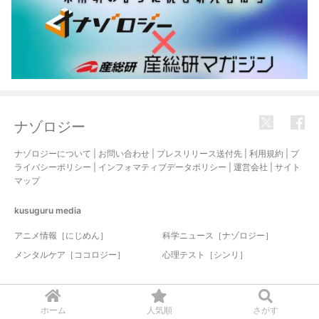
ナゾロジー
ナゾロジーについて
|
お問い合わせ
|
プレスリリース送付先
|
利用規約
|
プ
ライバシーポリシー
|
インフォマティブデータポリシー
|
運営会社
|
サイト
マップ
kusuguru
media
アニメ情報［にじめん］
科学ニュース［ナゾロジー］
メンタルケア［ココロジー］
心理テスト［シンリ］
© 2017-2026 nazology. all rights reserved.
ホーム
人気順
さがす