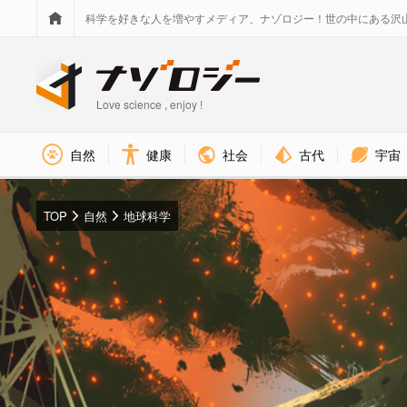
科学を好きな人を増やすメディア、ナゾロジー！世の中にある沢
Love science , enjoy !
社会
古代
宇宙
自然
健康
TOP
自然
地球科学