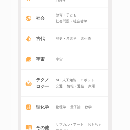
心理学
教育・子ども
社会
社会問題・社会哲学
古代
歴史・考古学
古生物
宇宙
宇宙
テクノ
AI・人工知能
ロボット
ロジー
交通
情報・通信
家電
理化学
物理学
量子論
数学
サブカル・アート
おもちゃ
その他