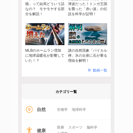
猫」って結局どういう話
津波だった！トンガ王国
なの？ モヤモヤする部
を襲った「赤い波」の伝
分を解説！
説を科学が証明！
MLBのホームラン増加
謎の自然現象「バイカル
に地球温暖化が影響して
禅」氷の台座に石が乗る
いた！？
理由を解明！
動画一覧
カテゴリー覧
自然
生物学
地球科学
医療
スポーツ
脳科学
健康