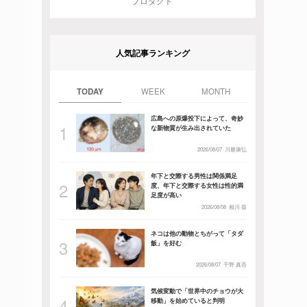
プロダクト
人気記事ランキング
TODAY
WEEK
MONTH
広島への原爆投下によって、奇妙
な新物質が生み出されていた
2026/08/07
川勝康弘
年下と交際する男性は関係満足
度、年下と交際する女性は性的満
足度が高い
2026/08/08
相川 葵
ネコは他の動物とちがって「タダ
飯」を好む
2026/08/07
千野 真吾
気候変動で「世界中のチョウが大
移動」を始めていると判明