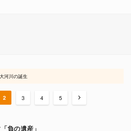
大河川の誕生
2
3
4
5
>
す「負の遺産」