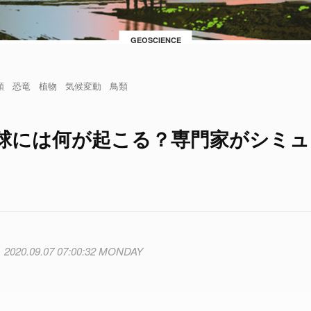
GEOSCIENCE
類
恐竜
植物
気候変動
鳥類
球には何が起こる？専門家がシミュ
2020.09.07 07:00:32 MONDAY