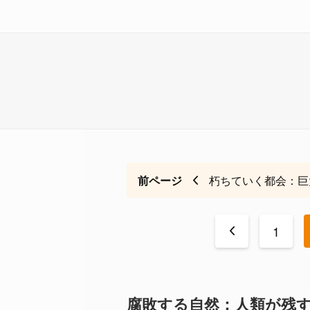
前ページ
朽ちていく都会：巨
<
1
腐敗する自然：人類が残