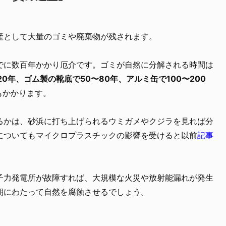
産として大量のゴミや廃棄物が残されます。
でに数百年かかり厄介です。ゴミが自然に分解される時間は
20年、ゴム製の靴底で50〜80年、アルミ缶で100〜200
もかかります。
るかは、砂浜に打ち上げられるウミガメやクジラを見れば分
についてもマイクロプラスチックの影響を受けると以前
記事
子力発電所が故障すれば、大規模な火災や放射能漏れが発生
期にわたって自然を腐蝕させるでしょう。