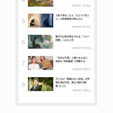
2026/08/07
千野 真吾
人前で涙をこらえ「ひとりで泣く
人」の性格特性が明らかに
2026/08/06
千野 真吾
集中力が研ぎ澄まされる「フロー
状態」への入り方
2026/08/08
千野 真吾
「自分は不遇」と感じる人ほど、
他者を“利用価値”で判断する
2026/08/06
矢黒尚人
子どもの「根拠のない自信」が学
習を伸ばす説、実は”統計の錯
覚”だった
2026/08/07
矢黒尚人