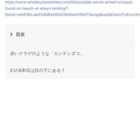
https://www.whidbeynewstimes.com/life/possible-seven-armed-octopus-
found-on-beach-at-ebeys-landing/?
fbclid=IwAR1BrLdwFA9XBd4Xl54O6r8xb4HRM7XwiqqXkw6QDencif1vEmvO
目次
赤いクラゲのような「カンテンダコ」
幻の8本目は目の下にある？