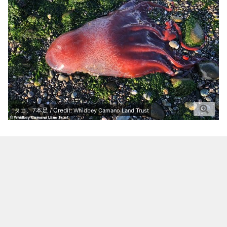
タコ、7本足 / Credit:
Whidbey Camano Land Trust