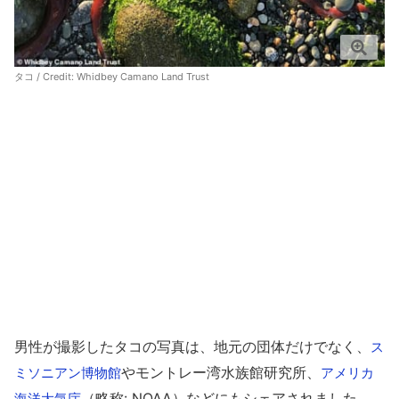
タコ / Credit:
Whidbey Camano Land Trust
男性が撮影したタコの写真は、地元の団体だけでなく、
ス
やモントレー湾水族館研究所、
ミソニアン博物館
アメリカ
（略称: NOAA）などにもシェアされました。
海洋大気庁