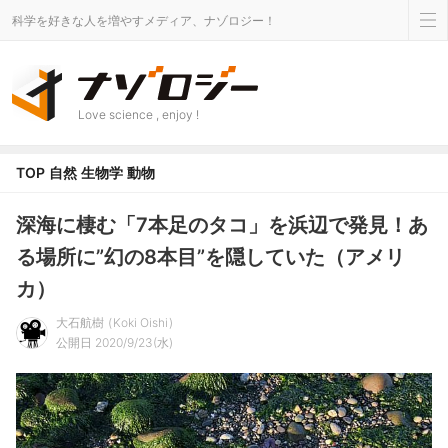
科学を好きな人を増やすメディア、ナゾロジー！
Love science , enjoy !
TOP
自然
生物学
動物
深海に棲む「7本足のタコ」を浜辺で発見！あ
る場所に”幻の8本目”を隠していた（アメリ
カ）
大石航樹
Koki Oishi
公開日 2020/9/23(水)