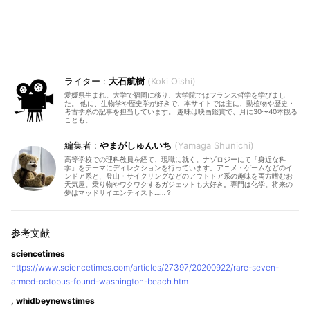
大石航樹
Koki Oishi
愛媛県生まれ。大学で福岡に移り、大学院ではフランス哲学を学びまし
た。 他に、生物学や歴史学が好きで、本サイトでは主に、動植物や歴史・
考古学系の記事を担当しています。 趣味は映画鑑賞で、月に30〜40本観る
ことも。
やまがしゅんいち
Yamaga Shunichi
高等学校での理科教員を経て、現職に就く。ナゾロジーにて「身近な科
学」をテーマにディレクションを行っています。アニメ・ゲームなどのイ
ンドア系と、登山・サイクリングなどのアウトドア系の趣味を両方嗜むお
天気屋。乗り物やワクワクするガジェットも大好き。専門は化学。将来の
夢はマッドサイエンティスト……？
sciencetimes
https://www.sciencetimes.com/articles/27397/20200922/rare-seven-
armed-octopus-found-washington-beach.htm
, whidbeynewstimes