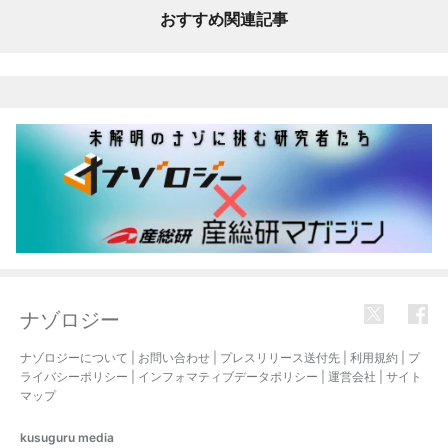
おすすめ関連記事
ナゾロジー
ナゾロジーについて
|
お問い合わせ
|
プレスリリース送付先
|
利用規約
|
プ
ライバシーポリシー
|
インフォマティブデータポリシー
|
運営会社
|
サイト
マップ
kusuguru
media