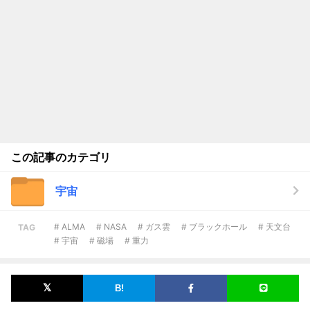
この記事のカテゴリ
宇宙
# ALMA
# NASA
# ガス雲
# ブラックホール
# 天文台
TAG
# 宇宙
# 磁場
# 重力