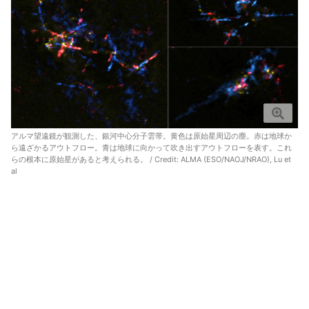
アルマ望遠鏡が観測した、銀河中心分子雲帯。黄色は原始星周辺の塵。赤は地球か
ら遠ざかるアウトフロー。青は地球に向かって吹き出すアウトフローを表す。これ
らの根本に原始星があると考えられる。 / Credit: ALMA (ESO/NAOJ/NRAO), Lu et
al