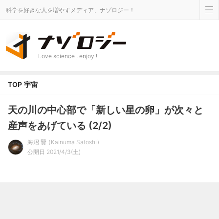
科学を好きな人を増やすメディア、ナゾロジー！
Love science , enjoy !
TOP
宇宙
天の川の中心部で「新しい星の卵」が次々と
産声をあげている (2/2)
海沼 賢
Kainuma Satoshi
公開日 2021/4/3(土)