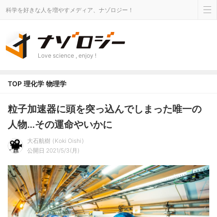
科学を好きな人を増やすメディア、ナゾロジー！
Love science , enjoy !
TOP
理化学
物理学
粒子加速器に頭を突っ込んでしまった唯一の
人物…その運命やいかに
大石航樹
Koki Oishi
公開日 2021/5/3(月)