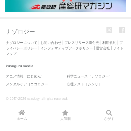
ナゾロジー
ナゾロジーについて
|
お問い合わせ
|
プレスリリース送付先
|
利用規約
|
プ
ライバシーポリシー
|
インフォマティブデータポリシー
|
運営会社
|
サイト
マップ
kusuguru
media
アニメ情報［にじめん］
科学ニュース［ナゾロジー］
メンタルケア［ココロジー］
心理テスト［シンリ］
© 2017-2026 nazology. all rights reserved.
ホーム
人気順
さがす