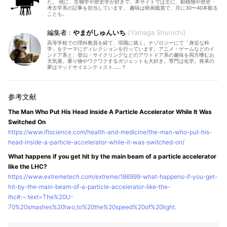
た。 他に、生物学や歴史学が好きで、本サイトでは主に、動植物や歴史・
考古学系の記事を担当しています。 趣味は映画鑑賞で、月に30〜40本観る
ことも。
やまがしゅんいち
Yamaga Shunichi
高等学校での理科教員を経て、現職に就く。ナゾロジーにて「身近な科
学」をテーマにディレクションを行っています。アニメ・ゲームなどのイ
ンドア系と、登山・サイクリングなどのアウトドア系の趣味を両方嗜むお
天気屋。乗り物やワクワクするガジェットも大好き。専門は化学。将来の
夢はマッドサイエンティスト……？
The Man Who Put His Head Inside A Particle Accelerator While It Was
Switched On
https://www.iflscience.com/health-and-medicine/the-man-who-put-his-
head-inside-a-particle-accelerator-while-it-was-switched-on/
What happens if you get hit by the main beam of a particle accelerator
like the LHC?
https://www.extremetech.com/extreme/186999-what-happens-if-you-get-
hit-by-the-main-beam-of-a-particle-accelerator-like-the-
lhc#:~:text=The%20U-
70%20smashes%20two,to%20the%20speed%20of%20light.