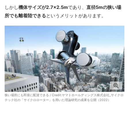
しかし
機体サイズが2.7×2.5m
であり、
直径5mの狭い場
所でも離着陸できる
というメリットがあります。
狭い場所にも即座に配達できる / Credit:
ヤマトホールディングス株式会社_サイクロ
テック社の「サイクロローター」を用いた理論研究の成果を公開（2022）