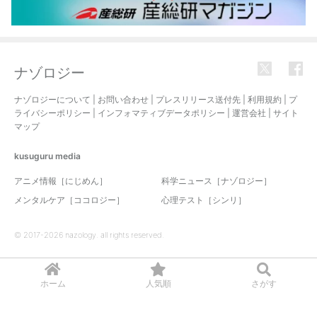
ナゾロジー
ナゾロジーについて
|
お問い合わせ
|
プレスリリース送付先
|
利用規約
|
プ
ライバシーポリシー
|
インフォマティブデータポリシー
|
運営会社
|
サイト
マップ
kusuguru
media
アニメ情報［にじめん］
科学ニュース［ナゾロジー］
メンタルケア［ココロジー］
心理テスト［シンリ］
© 2017-2026 nazology. all rights reserved.
ホーム
人気順
さがす