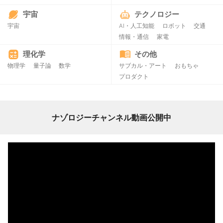
宇宙
テクノロジー
宇宙
AI・人工知能
ロボット
交通
情報・通信
家電
理化学
その他
物理学
量子論
数学
サブカル・アート
おもちゃ
プロダクト
ナゾロジーチャンネル動画公開中