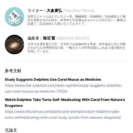
大倉康弘
Yasuhiro Okura
得意なジャンルはテクノロジー系。機械構造・生物構造・社会構造など構
造を把握するのが好き。科学的で不思議なおもちゃにも目がない。趣味は
読書で、読み始めたら朝になってるタイプ。
海沼 賢
Kainuma Satoshi
大学では電気電子工学、大学院では知識科学を専攻。科学進歩と共に分断
されがちな分野間交流の場、一般の人々が科学知識とふれあう場の創出を
目指しています。
Study Suggests Dolphins Use Coral Mucus as Medicine
https://www.the-scientist.com/news-opinion/study-suggests-dolphins-
use-coral-mucus-as-medicine-70036
Watch Dolphins Take Turns Self-Medicating With Coral From Nature’s
Drugstore
https://www.iflscience.com/plants-and-animals/watch-dolphins-take-
turns-selfmedicating-with-coral-body-scrubs-from-natures-drugstore/