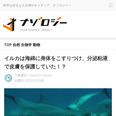
科学を好きな人を増やすメディア、ナゾロジー！
Love science , enjoy !
TOP
自然
生物学
動物
イルカは海綿に身体をこすりつけ、分泌粘液
で皮膚を保護していた！？
大倉康弘
Yasuhiro Okura
公開日 2022/5/20(金)