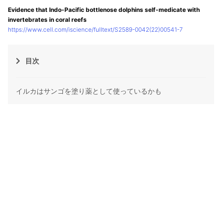
Evidence that Indo-Pacific bottlenose dolphins self-medicate with
invertebrates in coral reefs
https://www.cell.com/iscience/fulltext/S2589-0042(22)00541-7
目次
イルカはサンゴを塗り薬として使っているかも