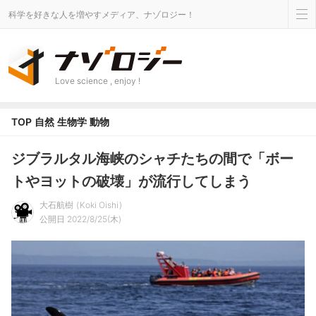
科学を好きな人を増やすメディア、ナゾロジー！
Love science , enjoy !
TOP
自然
生物学
動物
ジブラルタル海峡のシャチたちの間で「ボー
トやヨットの破壊」が流行してしまう
大石航樹
Koki Oishi
公開日 2022/8/25(木)