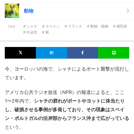
動物
# シャチ
# スペイン
# フランス
# 動物・植物
# 哺乳類
TAG
# 社会性
# 船
今、ヨーロッパの海で、シャチによるボート襲撃が流行し
ています。
アメリカ公共ラジオ放送（NPR）の報道によると、ここ
1〜2年内で、
シャチの群れがボートやヨットに体当たり
し、破損させる事例が多発しており、その現象はスペイ
ン・ポルトガルの沿岸部からフランス沖まで広がっている
という。