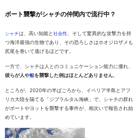
ボート襲撃がシャチの仲間内で流行中？
は、高い知能と
、そして驚異的な攻撃力を持
シャチ
社会性
つ海洋最強の生物であり、その恐ろしさはホオジロザメも
尻尾を巻いて逃げるほどです。
一方で、シャチは人とのコミュニケーション能力に優れ、
彼らが人や
を襲撃した例はほとんどありません
。
船
ところが、2020年の半ばごろから、イベリア半島とアフ
リカ大陸を隔てる「ジブラルタル海峡」で、シャチの群れ
がボートやヨットを襲撃する事件が、相次いで報告され始
めています。