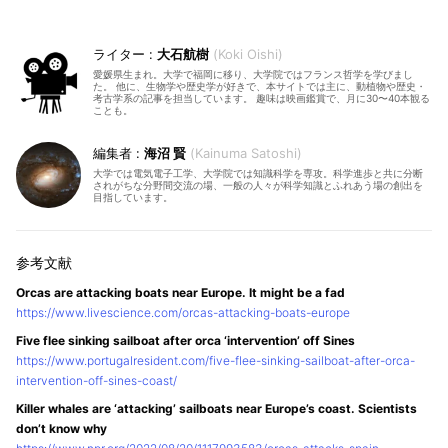
大石航樹
Koki Oishi
愛媛県生まれ。大学で福岡に移り、大学院ではフランス哲学を学びまし
た。 他に、生物学や歴史学が好きで、本サイトでは主に、動植物や歴史・
考古学系の記事を担当しています。 趣味は映画鑑賞で、月に30〜40本観る
ことも。
海沼 賢
Kainuma Satoshi
大学では電気電子工学、大学院では知識科学を専攻。科学進歩と共に分断
されがちな分野間交流の場、一般の人々が科学知識とふれあう場の創出を
目指しています。
Orcas are attacking boats near Europe. It might be a fad
https://www.livescience.com/orcas-attacking-boats-europe
Five flee sinking sailboat after orca ‘intervention’ off Sines
https://www.portugalresident.com/five-flee-sinking-sailboat-after-orca-
intervention-off-sines-coast/
Killer whales are ‘attacking’ sailboats near Europe’s coast. Scientists
don’t know why