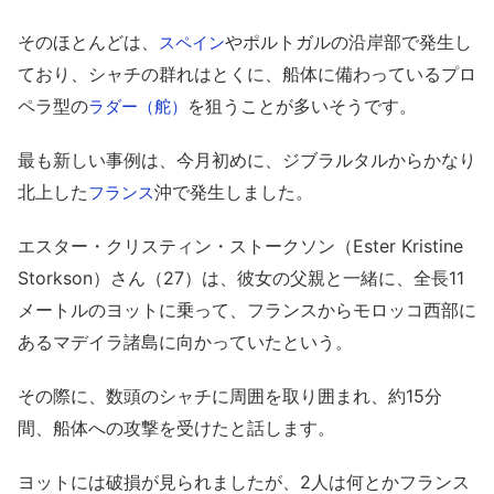
そのほとんどは、
やポルトガルの沿岸部で発生し
スペイン
ており、シャチの群れはとくに、船体に備わっているプロ
ペラ型の
を狙うことが多いそうです。
ラダー（舵）
最も新しい事例は、今月初めに、ジブラルタルからかなり
北上した
沖で発生しました。
フランス
エスター・クリスティン・ストークソン（Ester Kristine
Storkson）さん（27）は、彼女の父親と一緒に、全長11
メートルのヨットに乗って、フランスからモロッコ西部に
あるマデイラ諸島に向かっていたという。
その際に、数頭のシャチに周囲を取り囲まれ、約15分
間、船体への攻撃を受けたと話します。
ヨットには破損が見られましたが、2人は何とかフランス