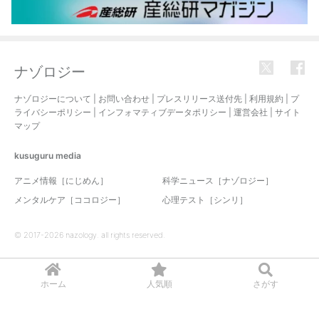
ナゾロジー
ナゾロジーについて
|
お問い合わせ
|
プレスリリース送付先
|
利用規約
|
プ
ライバシーポリシー
|
インフォマティブデータポリシー
|
運営会社
|
サイト
マップ
kusuguru
media
アニメ情報［にじめん］
科学ニュース［ナゾロジー］
メンタルケア［ココロジー］
心理テスト［シンリ］
© 2017-2026 nazology. all rights reserved.
ホーム
人気順
さがす