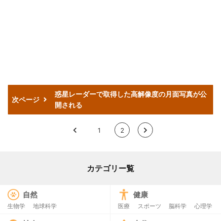
惑星レーダーで取得した高解像度の月面写真が公
次ページ
開される
<
1
2
>
カテゴリー覧
自然
健康
生物学
地球科学
医療
スポーツ
脳科学
心理学