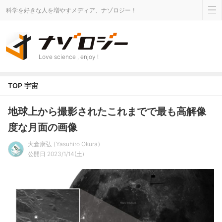
科学を好きな人を増やすメディア、ナゾロジー！
Love science , enjoy !
TOP
宇宙
地球上から撮影されたこれまでで最も高解像
度な月面の画像
大倉康弘
Yasuhiro Okura
公開日 2023/1/14(土)