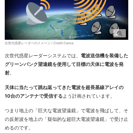
次世代惑星レーダーのイメージ / Credit:
Canva
次世代惑星レーダーシステムでは、
電波送信機を装備した
グリーンバンク望遠鏡を使用して目標の天体に電波を発
射
。
天体に当たって跳ね返ってきた電波を超長基線アレイの
10台のアンテナで受信する
よう計画されています。
つまり地上の「巨大な電波望遠鏡」で電波を飛ばして、そ
の反射波を地上の「疑似的な超巨大電波望遠鏡」で受け止
めるのです。