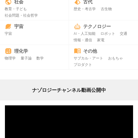
社会
古代
教育・子ども
歴史・考古学
古生物
社会問題・社会哲学
宇宙
テクノロジー
宇宙
AI・人工知能
ロボット
交通
情報・通信
家電
理化学
その他
物理学
量子論
数学
サブカル・アート
おもちゃ
プロダクト
ナゾロジーチャンネル動画公開中