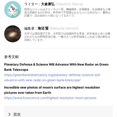
大倉康弘
Yasuhiro Okura
得意なジャンルはテクノロジー系。機械構造・生物構造・社会構造など構
造を把握するのが好き。科学的で不思議なおもちゃにも目がない。趣味は
読書で、読み始めたら朝になってるタイプ。
海沼 賢
Kainuma Satoshi
大学では電気電子工学、大学院では知識科学を専攻。科学進歩と共に分断
されがちな分野間交流の場、一般の人々が科学知識とふれあう場の創出を
目指しています。
Planetary Defense & Science Will Advance With New Radar on Green
Bank Telescope
https://greenbankobservatory.org/planetary-defense-science-will-
advance-with-new-radar-on-green-bank-telescope/
Incredible new photos of moon’s surface are highest resolution
pictures ever taken from Earth
https://www.livescience.com/highest-resolution-moon-pictures
目次