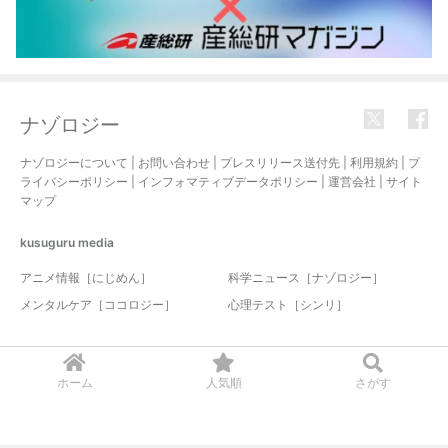
ナゾロジー
ナゾロジーについて
|
お問い合わせ
|
プレスリリース送付先
|
利用規約
|
プ
ライバシーポリシー
|
インフォマティブデータポリシー
|
運営会社
|
サイト
マップ
kusuguru
media
アニメ情報［にじめん］
科学ニュース［ナゾロジー］
メンタルケア［ココロジー］
心理テスト［シンリ］
© 2017-2026 nazology. all rights reserved.
ホーム
人気順
さがす