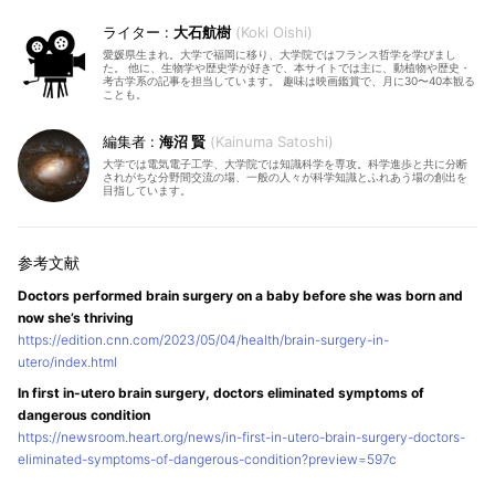
大石航樹
Koki Oishi
愛媛県生まれ。大学で福岡に移り、大学院ではフランス哲学を学びまし
た。 他に、生物学や歴史学が好きで、本サイトでは主に、動植物や歴史・
考古学系の記事を担当しています。 趣味は映画鑑賞で、月に30〜40本観る
ことも。
海沼 賢
Kainuma Satoshi
大学では電気電子工学、大学院では知識科学を専攻。科学進歩と共に分断
されがちな分野間交流の場、一般の人々が科学知識とふれあう場の創出を
目指しています。
Doctors performed brain surgery on a baby before she was born and
now she’s thriving
https://edition.cnn.com/2023/05/04/health/brain-surgery-in-
utero/index.html
In first in-utero brain surgery, doctors eliminated symptoms of
dangerous condition
https://newsroom.heart.org/news/in-first-in-utero-brain-surgery-doctors-
eliminated-symptoms-of-dangerous-condition?preview=597c