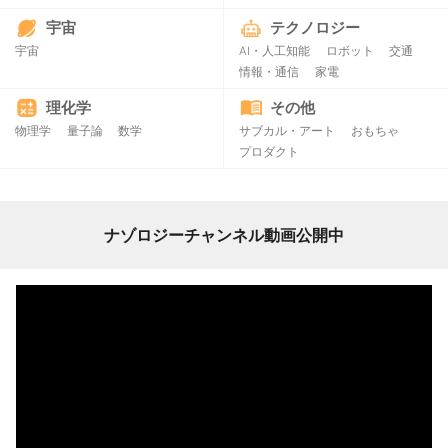
宇宙
テクノロジー
宇宙
AI・人工知能
ロボット
交通
情報・通信
家電
理化学
その他
物理学
量子論
数学
サブカル・アート
おもちゃ
プロダクト
ナゾロジーチャンネル動画公開中