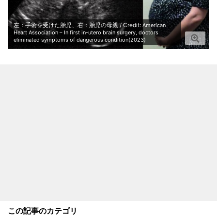
左：手術を受けた胎児、右：胎児の母親 / Credit:
American
Heart Association – In first in-utero brain surgery, doctors
eliminated symptoms of dangerous condition(2023)
この記事のカテゴリ