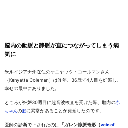
脳内の動脈と静脈が直につながってしまう病
気に
米ルイジアナ州在住のケニヤッタ・コールマンさん
（Kenyatta Coleman）は昨年、36歳で4人目を妊娠し、
幸せの最中にありました。
ところが妊娠30週目に超音波検査を受けた際、胎内の
赤
の
に異常があることが発覚したのです。
ちゃん
脳
医師の診断で下されたのは
「ガレン静脈奇形（
vein of