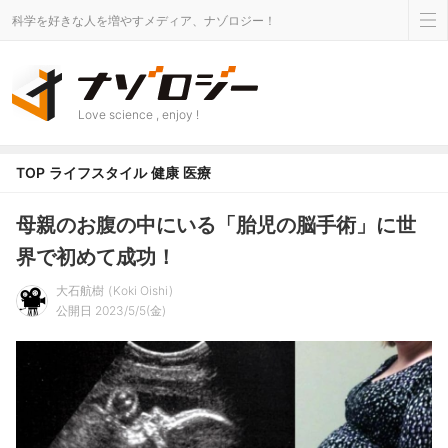
科学を好きな人を増やすメディア、ナゾロジー！
Love science , enjoy !
TOP
ライフスタイル
健康
医療
母親のお腹の中にいる「胎児の脳手術」に世
界で初めて成功！
大石航樹
Koki Oishi
公開日 2023/5/5(金)