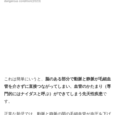
dangerous condition(2023)
これは簡単にいうと、
脳のある部分で動脈と静脈が毛細血
管を介さずに直接つながってしまい、血管のかたまり（専
門的にはナイダスと呼ぶ）ができてしまう先天性疾患
で
す。
正常な胎児では、動脈と静脈の間の毛細血管が血圧を下げ