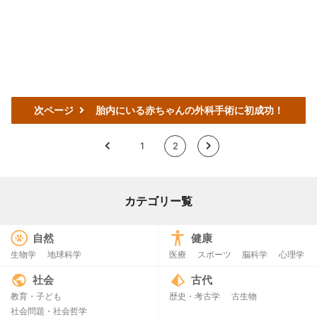
次ページ
胎内にいる赤ちゃんの外科手術に初成功！
<
1
2
>
カテゴリー覧
自然
健康
生物学
地球科学
医療
スポーツ
脳科学
心理学
社会
古代
教育・子ども
歴史・考古学
古生物
社会問題・社会哲学