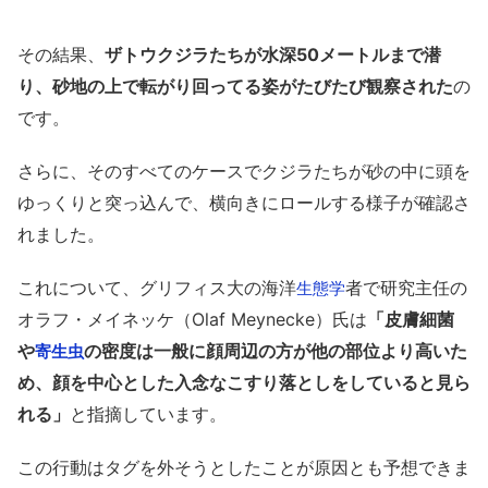
その結果、
ザトウクジラたちが水深50メートルまで潜
り、砂地の上で転がり回ってる姿がたびたび観察された
の
です。
さらに、そのすべてのケースでクジラたちが砂の中に頭を
ゆっくりと突っ込んで、横向きにロールする様子が確認さ
れました。
これについて、グリフィス大の海洋
者で研究主任の
生態学
オラフ・メイネッケ（Olaf Meynecke）氏は
「皮膚細菌
や
の密度は一般に顔周辺の方が他の部位より高いた
寄生虫
め、顔を中心とした入念なこすり落としをしていると見ら
れる」
と指摘しています。
この行動はタグを外そうとしたことが原因とも予想できま