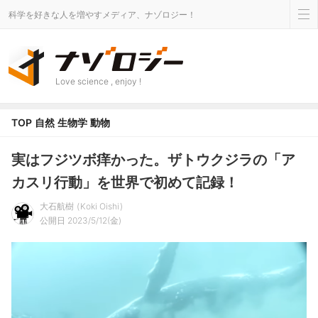
科学を好きな人を増やすメディア、ナゾロジー！
Love science , enjoy !
TOP
自然
生物学
動物
実はフジツボ痒かった。ザトウクジラの「ア
カスリ行動」を世界で初めて記録！
大石航樹
Koki Oishi
公開日 2023/5/12(金)