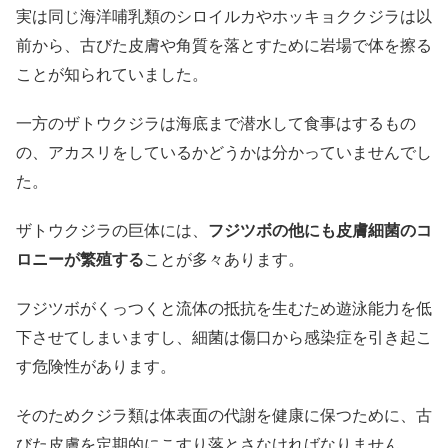
実は同じ海洋哺乳類のシロイルカやホッキョククジラは以
前から、古びた皮膚や角質を落とすために岩場で体を擦る
ことが知られていました。
一方のザトウクジラは海底まで潜水して食事はするもの
の、アカスリをしているかどうかは分かっていませんでし
た。
ザトウクジラの巨体には、
フジツボの他にも皮膚細菌のコ
ロニーが繁殖する
ことが多々あります。
フジツボがくっつくと流体の抵抗を生むため遊泳能力を低
下させてしまいますし、細菌は傷口から感染症を引き起こ
す危険性があります。
そのためクジラ類は体表面の代謝を健康に保つために、古
びた皮膚を定期的にこすり落とさなければなりません。