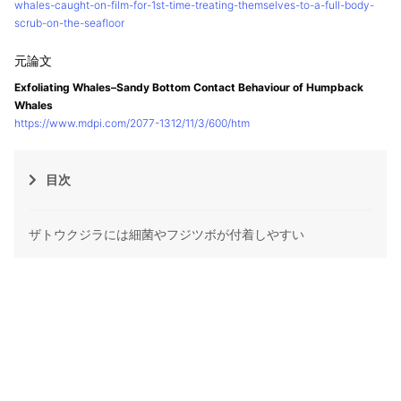
whales-caught-on-film-for-1st-time-treating-themselves-to-a-full-body-
scrub-on-the-seafloor
Exfoliating Whales–Sandy Bottom Contact Behaviour of Humpback
Whales
https://www.mdpi.com/2077-1312/11/3/600/htm
目次
ザトウクジラには細菌やフジツボが付着しやすい