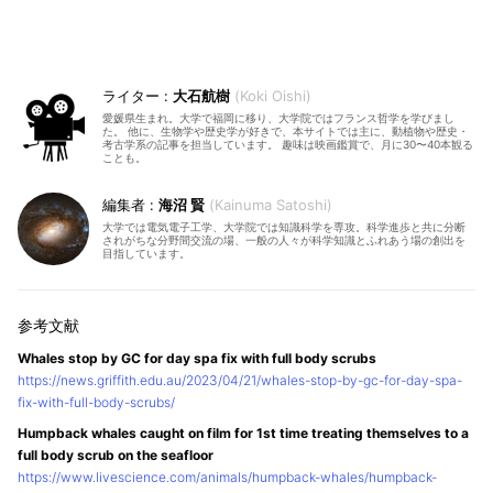
大石航樹
Koki Oishi
愛媛県生まれ。大学で福岡に移り、大学院ではフランス哲学を学びまし
た。 他に、生物学や歴史学が好きで、本サイトでは主に、動植物や歴史・
考古学系の記事を担当しています。 趣味は映画鑑賞で、月に30〜40本観る
ことも。
海沼 賢
Kainuma Satoshi
大学では電気電子工学、大学院では知識科学を専攻。科学進歩と共に分断
されがちな分野間交流の場、一般の人々が科学知識とふれあう場の創出を
目指しています。
Whales stop by GC for day spa fix with full body scrubs
https://news.griffith.edu.au/2023/04/21/whales-stop-by-gc-for-day-spa-
fix-with-full-body-scrubs/
Humpback whales caught on film for 1st time treating themselves to a
full body scrub on the seafloor
https://www.livescience.com/animals/humpback-whales/humpback-