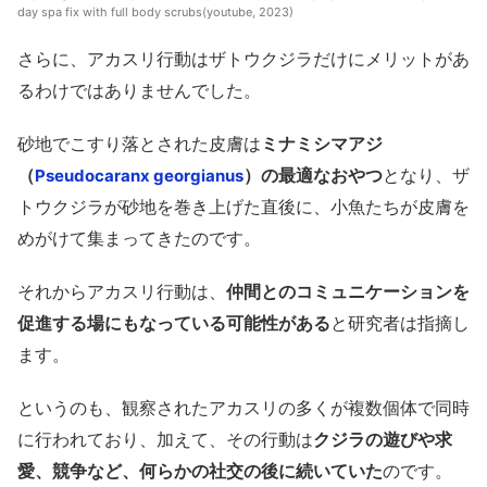
day spa fix with full body scrubs(youtube, 2023)
さらに、アカスリ行動はザトウクジラだけにメリットがあ
るわけではありませんでした。
砂地でこすり落とされた皮膚は
ミナミシマアジ
（
）の最適なおやつ
となり、ザ
Pseudocaranx georgianus
トウクジラが砂地を巻き上げた直後に、小魚たちが皮膚を
めがけて集まってきたのです。
それからアカスリ行動は、
仲間とのコミュニケーションを
促進する場にもなっている可能性がある
と研究者は指摘し
ます。
というのも、観察されたアカスリの多くが複数個体で同時
に行われており、加えて、その行動は
クジラの遊びや求
愛、競争など、何らかの社交の後に続いていた
のです。