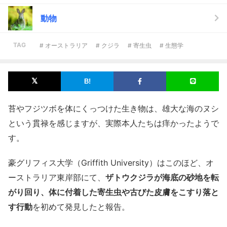
動物
TAG
# オーストラリア
# クジラ
# 寄生虫
# 生態学
苔やフジツボを体にくっつけた生き物は、雄大な海のヌシ
という貫禄を感じますが、実際本人たちは痒かったようで
す。
豪グリフィス大学（Griffith University）はこのほど、オ
ーストラリア東岸部にて、
ザトウクジラが海底の砂地を転
がり回り、体に付着した寄生虫や古びた皮膚をこすり落と
す行動
を初めて発見したと報告。