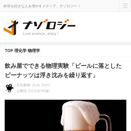
科学を好きな人を増やすメディア、ナゾロジー！
Love science , enjoy !
TOP
理化学
物理学
飲み屋でできる物理実験「ビールに落とした
ピーナッツは浮き沈みを繰り返す」
大石航樹
Koki Oishi
公開日 2023/6/16(金)