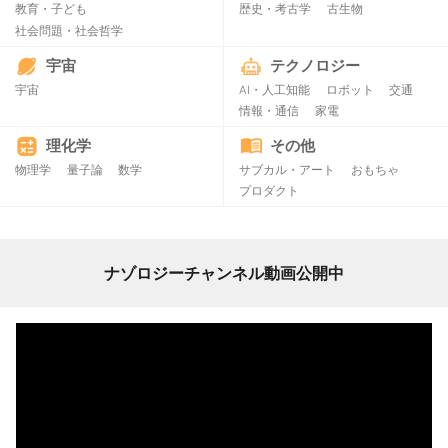
教育・子ども
歴史・考古学
古生物
社会問題・社会哲学
宇宙
テクノロジー
宇宙
AI・人工知能
ロボット
交通
情報・通信
家電
理化学
その他
物理学
量子論
数学
サブカル・アート
おもちゃ
プロダクト
ナゾロジーチャンネル動画公開中