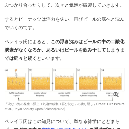
ぶつかり合ったりして、次々と気泡が破裂していきます。
するとピーナッツは浮力を失い、再びビールの底へと沈ん
でいくのです。
ペレイラ氏によると、
この浮き沈みはビールの中の二酸化
炭素がなくなるか、あるいはビールを飲み干してしまうま
では延々と続く
といいます。
「沈む→泡の発生→浮上→気泡の破裂→再び沈む」の繰り返し / Credit: Luiz Pereira
et al., Royal Society Open Science(2023)
ペレイラ氏はこの知見について、単なる雑学にとどまら