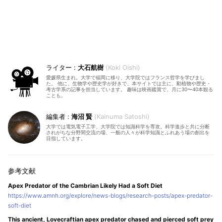
大石航樹
Koki Oishi
愛媛県生まれ。大学で福岡に移り、大学院ではフランス哲学を学びまし
た。 他に、生物学や歴史学が好きで、本サイトでは主に、動植物や歴史・
考古学系の記事を担当しています。 趣味は映画鑑賞で、月に30〜40本観る
ことも。
海沼 賢
Kainuma Satoshi
大学では電気電子工学、大学院では知識科学を専攻。科学進歩と共に分断
されがちな分野間交流の場、一般の人々が科学知識とふれあう場の創出を
目指しています。
Apex Predator of the Cambrian Likely Had a Soft Diet
https://www.amnh.org/explore/news-blogs/research-posts/apex-predator-
soft-diet
This ancient, Lovecraftian apex predator chased and pierced soft prey