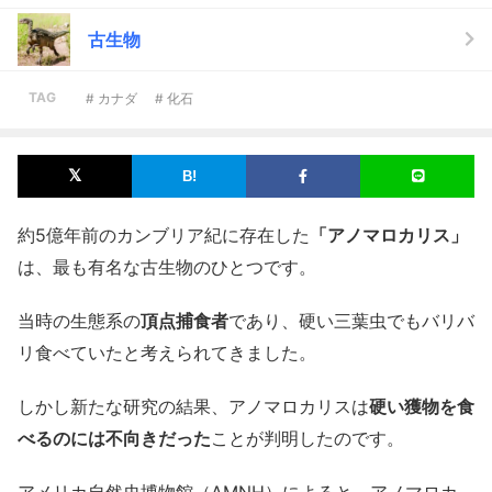
古生物
TAG
# カナダ
# 化石
約5億年前のカンブリア紀に存在した
「アノマロカリス」
は、最も有名な古生物のひとつです。
当時の生態系の
頂点捕食者
であり、硬い三葉虫でもバリバ
リ食べていたと考えられてきました。
しかし新たな研究の結果、アノマロカリスは
硬い獲物を食
べるのには不向きだった
ことが判明したのです。