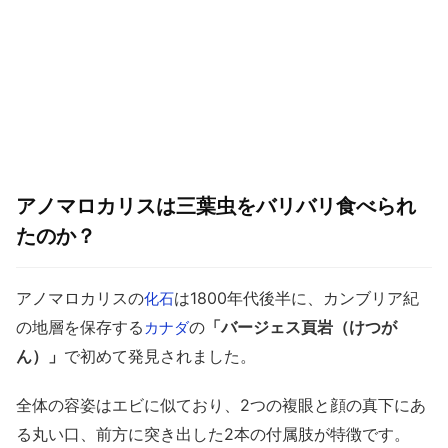
アノマロカリスは三葉虫をバリバリ食べられ
たのか？
アノマロカリスの
は1800年代後半に、カンブリア紀
化石
の地層を保存する
の
「バージェス頁岩（けつが
カナダ
ん）」
で初めて発見されました。
全体の容姿はエビに似ており、2つの複眼と顔の真下にあ
る丸い口、前方に突き出した2本の付属肢が特徴です。