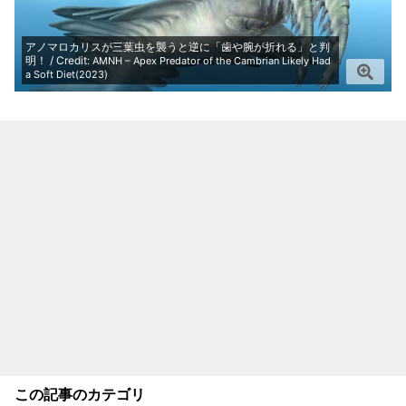
アノマロカリスが三葉虫を襲うと逆に「歯や腕が折れる」と判
明！ / Credit:
AMNH – Apex Predator of the Cambrian Likely Had
a Soft Diet(2023)
この記事のカテゴリ