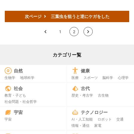
次ページ
三葉虫を狙うと逆にケガをした
<
1
2
>
カテゴリー覧
自然
健康
生物学
地球科学
医療
スポーツ
脳科学
心理学
社会
古代
教育・子ども
歴史・考古学
古生物
社会問題・社会哲学
宇宙
テクノロジー
宇宙
AI・人工知能
ロボット
交通
情報・通信
家電