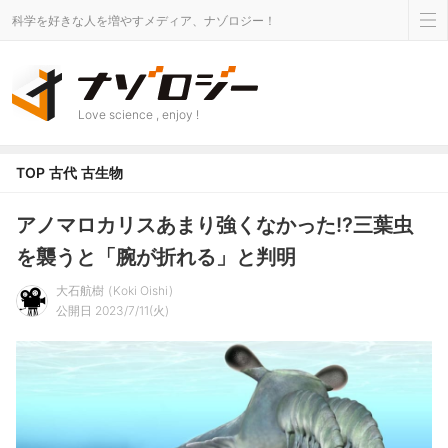
科学を好きな人を増やすメディア、ナゾロジー！
Love science , enjoy !
TOP
古代
古生物
アノマロカリスあまり強くなかった!?三葉虫
を襲うと「腕が折れる」と判明
大石航樹
Koki Oishi
公開日 2023/7/11(火)