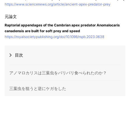
https://www.sciencenews.org/article/ancient-apex-predator-prey
Raptorial appendages of the Cambrian apex predator Anomalocaris
canadensis are built for soft prey and speed
https://royalsocietypublishing.org/doi/10.1098/rspb.2023.0638
目次
アノマロカリスは三葉虫をバリバリ食べられたのか？
三葉虫を狙うと逆にケガをした