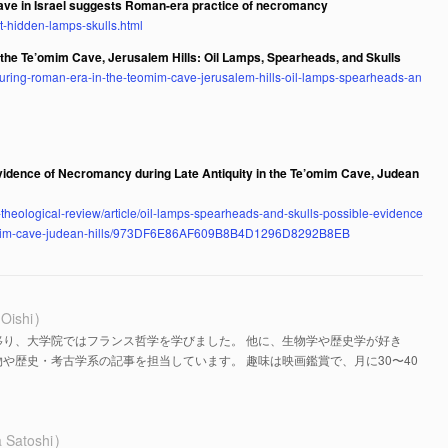
cave in Israel suggests Roman-era practice of necromancy
t-hidden-lamps-skulls.html
he Te’omim Cave, Jerusalem Hills: Oil Lamps, Spearheads, and Skulls
uring-roman-era-in-the-teomim-cave-jerusalem-hills-oil-lamps-spearheads-an
vidence of Necromancy during Late Antiquity in the Te’omim Cave, Judean
-theological-review/article/oil-lamps-spearheads-and-skulls-possible-evidence
-teomim-cave-judean-hills/973DF6E86AF609B8B4D1296D8292B8EB
 Oishi
移り、大学院ではフランス哲学を学びました。 他に、生物学や歴史学が好き
や歴史・考古学系の記事を担当しています。 趣味は映画鑑賞で、月に30〜40
 Satoshi