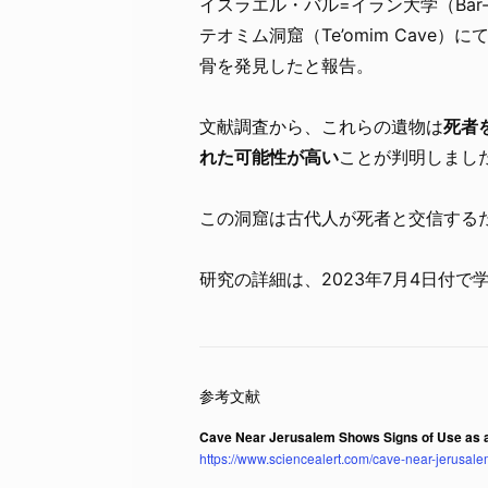
イスラエル・バル=イラン大学（Bar-I
テオミム洞窟（Te’omim Cav
骨を発見したと報告。
文献調査から、これらの遺物は
死者
れた可能性が高い
ことが判明しまし
この洞窟は古代人が死者と交信する
研究の詳細は、2023年7月4日付で
Cave Near Jerusalem Shows Signs of Use as a
https://www.sciencealert.com/cave-near-jerusale