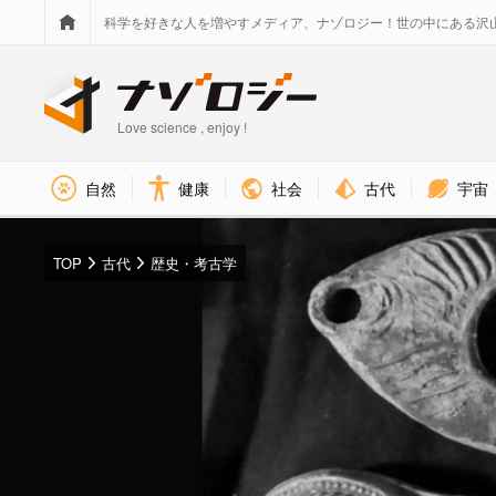
科学を好きな人を増やすメディア、ナゾロジー！世の中にある沢
Love science , enjoy !
社会
古代
宇宙
自然
健康
TOP
古代
歴史・考古学