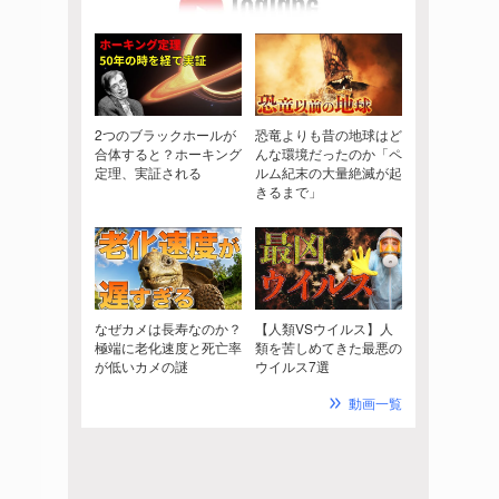
2つのブラックホールが
恐竜よりも昔の地球はど
合体すると？ホーキング
んな環境だったのか「ペ
定理、実証される
ルム紀末の大量絶滅が起
きるまで」
なぜカメは長寿なのか？
【人類VSウイルス】人
極端に老化速度と死亡率
類を苦しめてきた最悪の
が低いカメの謎
ウイルス7選
動画一覧