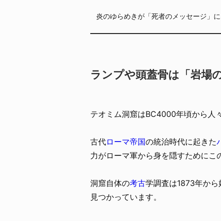
炎のゆらめきが「死者のメッセージ」に
ランプや頭蓋骨は「岩場
テオミム洞窟はBC4000年頃から
古代
ローマ帝国
の統治時代に起きた
力がローマ軍から身を隠すためにこ
洞窟自体の
考古
学調査は1873年か
見つかっています。