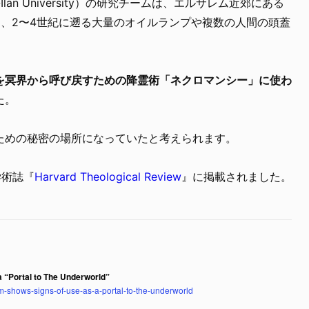
lan University）の研究チームは、エルサレム近郊にある
e）にて、2〜4世紀に遡る大量のオイルランプや複数の人間の頭蓋
を冥界から呼び戻すための降霊術「ネクロマンシー」に使わ
た。
ための秘密の場所になっていたと考えられます。
学術誌『
Harvard Theological Review
』に掲載されました。
 “Portal to The Underworld”
m-shows-signs-of-use-as-a-portal-to-the-underworld