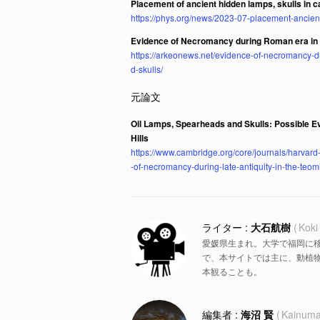
Placement of ancient hidden lamps, skulls in 
https://phys.org/news/2023-07-placement-ancien
Evidence of Necromancy during Roman era in t
https://arkeonews.net/evidence-of-necromancy-d
d-skulls/
Oil Lamps, Spearheads and Skulls: Possible E
Hills
https://www.cambridge.org/core/journals/harvard
-of-necromancy-during-late-antiquity-in-the
大石航樹
Koki
愛媛県生まれ。大学で福岡に
で、本サイトでは主に、動植物
本観ることも。
海沼 賢
Kainuma