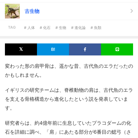
古生物
TAG
# 人体
# 化石
# 生物
# 進化論
# 魚類
変わった形の肩甲骨は、遥かな昔、古代魚のエラだったの
かもしれません。
イギリスの研究チームは、脊椎動物の肩は、古代魚のエラ
を支える骨格構造から進化したという説を発表していま
す。
研究者らは、約4億年前に生息していたプラコダームの化
石を詳細に調べ、「肩」にあたる部分が6番目の鰓弓（さ