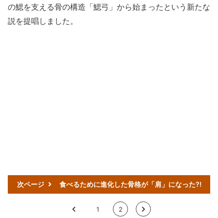
の鰓を支える骨の構造「鰓弓」から始まったという新たな
説を提唱しました。
次ページ
食べるために進化した骨格が「肩」になった?!
<
1
2
>