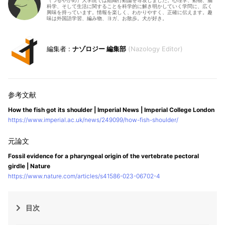
（つるやかめ）大学院では組織行動論を専攻しました。心理学、動物、脳
科学、そして生活に関することを科学的に解き明かしていく学問に、広く
興味を持っています。情報を楽しく、わかりやすく、正確に伝えます。趣
味は外国語学習、編み物、ヨガ、お散歩。犬が好き。
ナゾロジー 編集部
Nazology Editor
How the fish got its shoulder | Imperial News | Imperial College London
https://www.imperial.ac.uk/news/249099/how-fish-shoulder/
Fossil evidence for a pharyngeal origin of the vertebrate pectoral
girdle | Nature
https://www.nature.com/articles/s41586-023-06702-4
目次