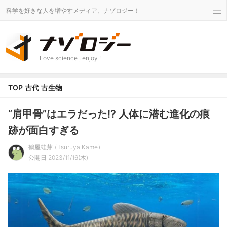
科学を好きな人を増やすメディア、ナゾロジー！
Love science , enjoy !
TOP
古代
古生物
“肩甲骨”はエラだった!? 人体に潜む進化の痕
跡が面白すぎる
鶴屋蛙芽
Tsuruya Kame
公開日 2023/11/16(木)