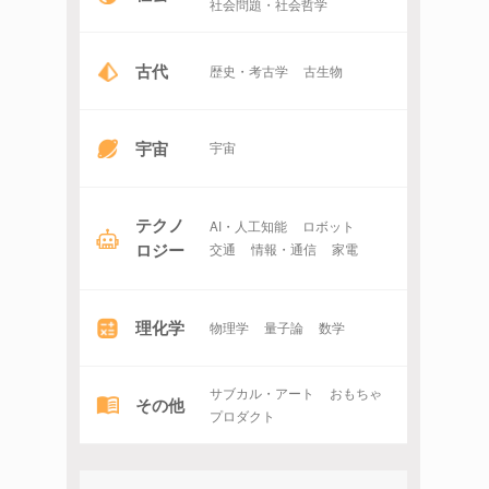
社会問題・社会哲学
古代
歴史・考古学
古生物
宇宙
宇宙
テクノ
AI・人工知能
ロボット
ロジー
交通
情報・通信
家電
理化学
物理学
量子論
数学
サブカル・アート
おもちゃ
その他
プロダクト