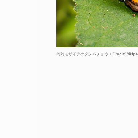
雌雄モザイクのタテハチョウ / Credit:
Wikip