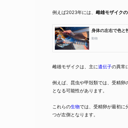
例えば2023年には、
雌雄モザイクの
雌雄モザイクは、主に
遺伝子
の異常
例えば、昆虫や甲殻類では、受精卵
となる可能性があります。
これらの
生物
では、受精卵が最初に
つが左側となります。