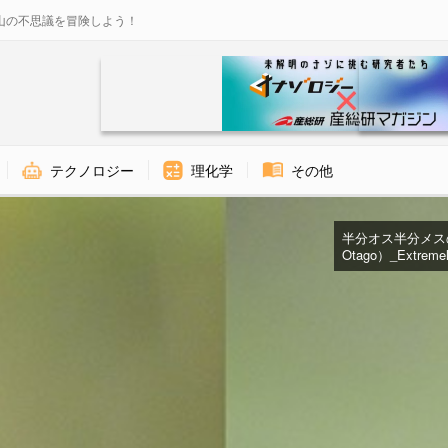
山の不思議を冒険しよう！
テクノロジー
理化学
その他
半分オス半分メスのス
Otago）_Extremely