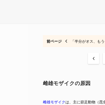
前ページ
「半分がオス、もう
<
雌雄モザイクの原因
雌雄モザイク
は、主に節足動物（昆