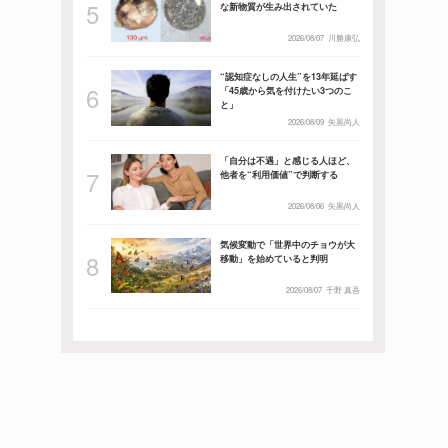
な新物質が生み出されていた
2026/08/07
川勝康弘
“認知症なしの人生”を13年延ばす
「45歳から気を付けたい3つのこ
と」
2026/08/09
矢黒尚人
「自分は不遇」と感じる人ほど、
他者を“利用価値”で判断する
2026/08/06
矢黒尚人
気候変動で「世界中のチョウが大
移動」を始めていると判明
2026/08/07
千野 真吾