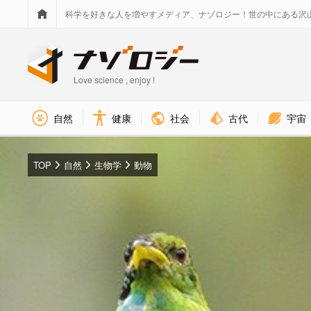
科学を好きな人を増やすメディア、ナゾロジー！世の中にある沢
Love science , enjoy !
社会
古代
宇宙
自然
健康
TOP
自然
生物学
動物