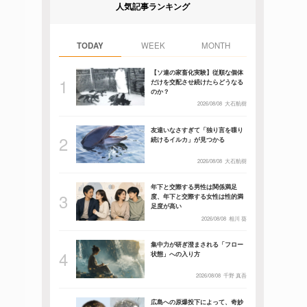
人気記事ランキング
TODAY
WEEK
MONTH
【ソ連の家畜化実験】従順な個体
だけを交配させ続けたらどうなる
のか？
2026/08/08
大石航樹
友達いなさすぎて「独り言を喋り
続けるイルカ」が見つかる
2026/08/08
大石航樹
年下と交際する男性は関係満足
度、年下と交際する女性は性的満
足度が高い
2026/08/08
相川 葵
集中力が研ぎ澄まされる「フロー
状態」への入り方
2026/08/08
千野 真吾
広島への原爆投下によって、奇妙