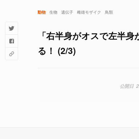
動物
生物
遺伝子
雌雄モザイク
鳥類
「右半身がオスで左半身
る！ (2/3)
2