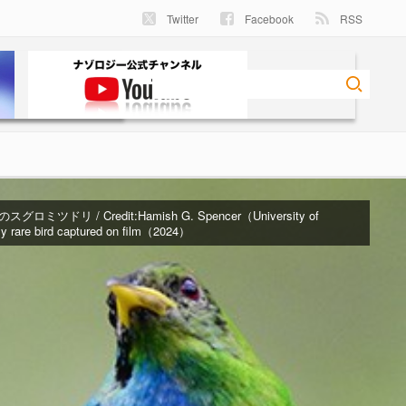
Twitter
Facebook
RSS
グロミツドリ / Credit:
Hamish G. Spencer（University of
 rare bird captured on film（2024）