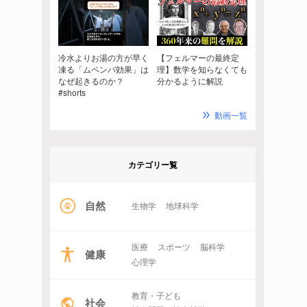
冷水よりお湯の方が早く
【フェルマーの最終定
凍る「ムペンバ効果」は
理】数学を知らなくても
なぜ起きるのか？
分かるように解説
#shorts
動画一覧
カテゴリー覧
自然
生物学
地球科学
医療
スポーツ
脳科学
健康
心理学
教育・子ども
社会