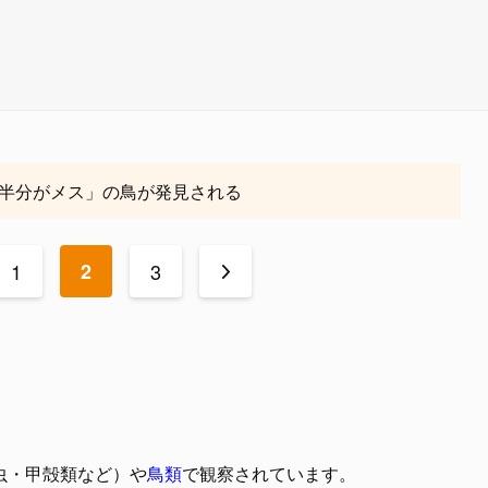
半分がメス」の鳥が発見される
1
2
3
>
虫・甲殻類など）や
鳥類
で観察されています。