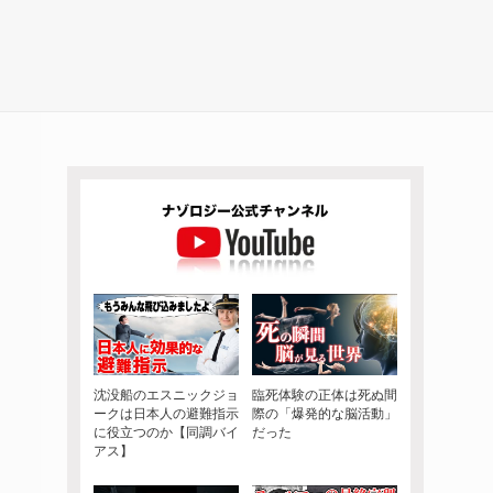
沈没船のエスニックジョ
臨死体験の正体は死ぬ間
ークは日本人の避難指示
際の「爆発的な脳活動」
に役立つのか【同調バイ
だった
アス】