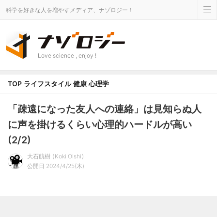
科学を好きな人を増やすメディア、ナゾロジー！
Love science , enjoy !
TOP
ライフスタイル
健康
心理学
「疎遠になった友人への連絡」は見知らぬ人
に声を掛けるくらい心理的ハードルが高い
(2/2)
大石航樹
Koki Oishi
公開日 2024/4/25(木)