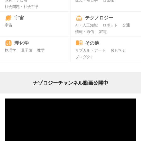
教育・子ども
歴史・考古学
古生物
社会問題・社会哲学
宇宙
テクノロジー
宇宙
AI・人工知能
ロボット
交通
情報・通信
家電
理化学
その他
物理学
量子論
数学
サブカル・アート
おもちゃ
プロダクト
ナゾロジーチャンネル動画公開中