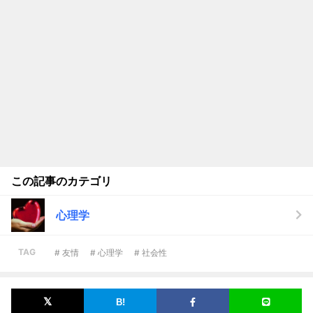
この記事のカテゴリ
心理学
TAG
# 友情
# 心理学
# 社会性