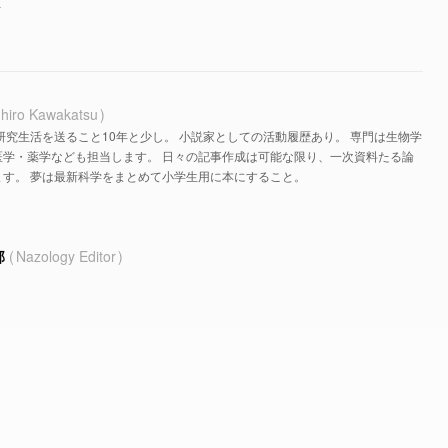
y
hiro Kawakatsu
研究生活を送ること10年と少し。 小説家としての活動履歴あり。 専門は生物学
医学・薬学なども担当します。 日々の記事作成は可能な限り、一次資料たる論
す。 夢は最新科学をまとめて小学生用に本にすること。
部
Nazology Editor