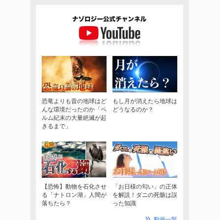
恐竜よりも昔の地球はど
もし月が消えたら地球は
んな環境だったのか「ペ
どうなるのか？
ルム紀末の大量絶滅が起
きるまで」
【恐怖】動物を石化させ
「お日様の匂い」の正体
る「ナトロン湖」人間が
を解説！ダニの死骸は誤
落ちたら？
った知識
動画一覧