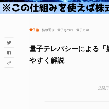
量子論
情報通信
量子もつれ
量子力学
量子テレパシーによる「
やすく解説