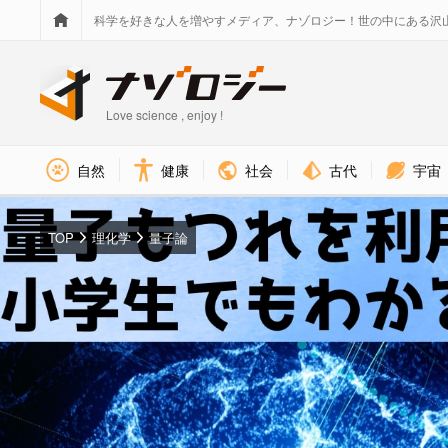
科学を好きな人を増やすメディア、ナゾロジー！世の中にある沢
Love science , enjoy !
社会
古代
宇宙
自然
健康
TOP
理化学
量子論