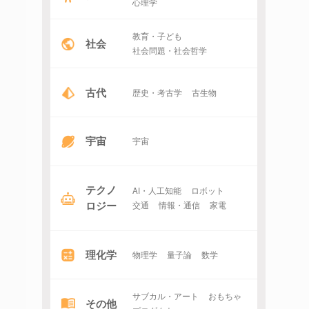
心理学
教育・子ども
社会
社会問題・社会哲学
古代
歴史・考古学
古生物
宇宙
宇宙
テクノ
AI・人工知能
ロボット
ロジー
交通
情報・通信
家電
理化学
物理学
量子論
数学
サブカル・アート
おもちゃ
その他