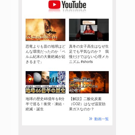
恐竜よりも昔の地球はど
真冬の女子高生はなぜ生
んな環境だったのか「ペ
足でも平気なのか？ 我
ルム紀末の大量絶滅が起
慢だけではない心理メカ
きるまで」
ニズム #shorts
地球の歴史46億年を8分
【解説】二酸化炭素
半で巡る！衝突・凍結・
（CO2）はなぜ温室効
絶滅・誕生
果ガスなのか？
動画一覧