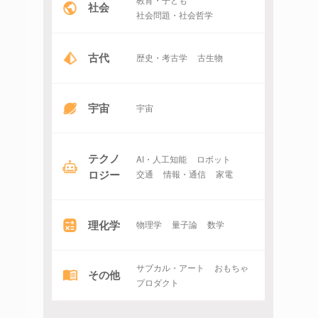
社会
社会問題・社会哲学
古代
歴史・考古学
古生物
宇宙
宇宙
テクノ
AI・人工知能
ロボット
ロジー
交通
情報・通信
家電
理化学
物理学
量子論
数学
サブカル・アート
おもちゃ
その他
プロダクト