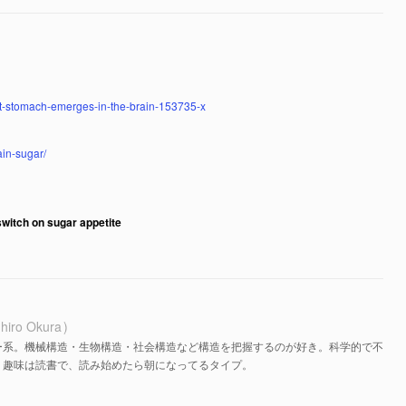
t-stomach-emerges-in-the-brain-153735-x
ain-sugar/
witch on sugar appetite
hiro Okura
ー系。機械構造・生物構造・社会構造など構造を把握するのが好き。科学的で不
。趣味は読書で、読み始めたら朝になってるタイプ。