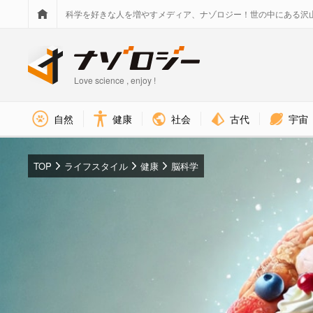
科学を好きな人を増やすメディア、ナゾロジー！世の中にある沢
Love science , enjoy !
社会
古代
宇宙
自然
健康
TOP
ライフスタイル
健康
脳科学