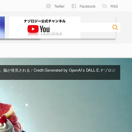
Twitter
Facebook
RSS
が発見される / Credit:
Generated by OpenAI’s DALL·E,ナゾロジ