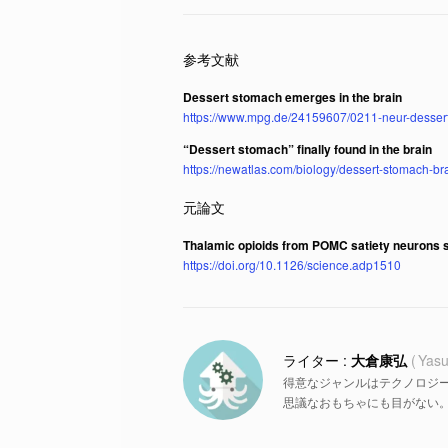
Dessert stomach emerges in the brain
https://www.mpg.de/24159607/0211-neur-desser
“Dessert stomach” finally found in the brain
https://newatlas.com/biology/dessert-stomach-br
Thalamic opioids from POMC satiety neurons s
https://doi.org/10.1126/science.adp1510
大倉康弘
Yasu
得意なジャンルはテクノロジ
思議なおもちゃにも目がない